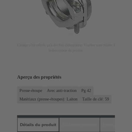
L'image n'est utilisée qu'à des fins d'illustration. Veuillez vous référer à
la description du produit.
Aperçu des propriétés
Presse-étoupe
Avec anti-traction
Pg 42
Matériaux (presse-étoupes): Laiton
Taille de clé: 59
Détails du produit
Téléchargements
Produits assor