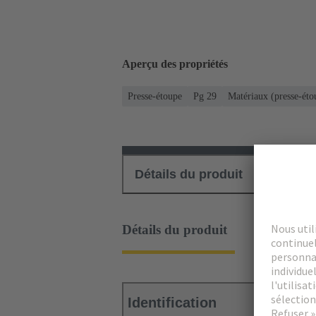
Aperçu des propriétés
Presse-étoupe
Pg 29
Matériaux (presse-éto
Détails du produit
Téléch
Détails du produit
Identification