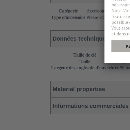
Catégorie
Accessoires
Type d'accessoire
Presse-étoupe
Données techniques
Taille de clé
41
Taille
Pg 2
Largeur des angles de d'ouverture
50 
Material properties
Informations commerciales