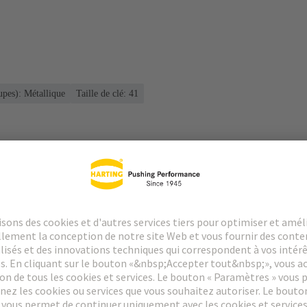
upes): Métallique
Taille de clé: 41
argements
Produits assortis
Distributeurs