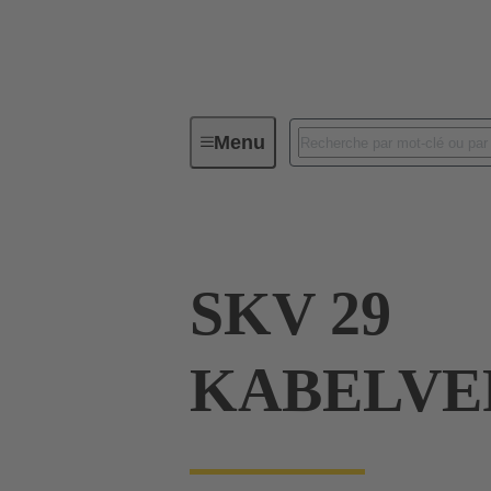
Menu
Connecteurs industriels / Han®
SKV 29
KABELVE