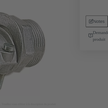
Notes
Demande 
produit
on. Veuillez vous référer à la description du produit.