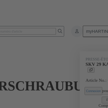
myHARTI
Connecteurs rectangulaires
Produits
Accessoires
Presse-étoup
PRESSE-ÉT
SKV 29 
Article No.:
RSCHRAUBUNG
pour
Connexion
Comp