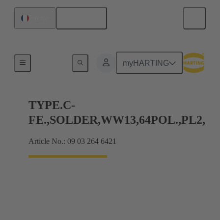
Français
France
Raccordement carte mère à carte fille
myHARTING
TYPE.C-
FE.,SOLDER,WW13,64POL.,PL2,
Article No.: 09 03 264 6421