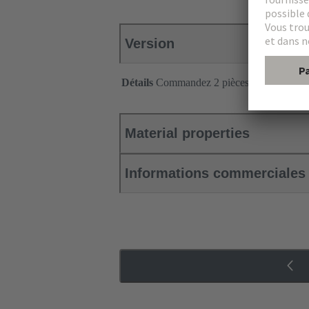
Version
Détails
Commandez 2 pièces pour un conn
Material properties
Informations commerciales