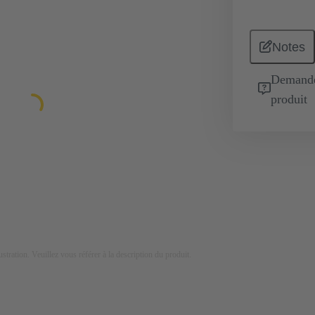
Notes
Demande 
produit
lustration. Veuillez vous référer à la description du produit.