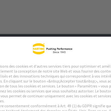
argements
Produits assortis
Distributeurs