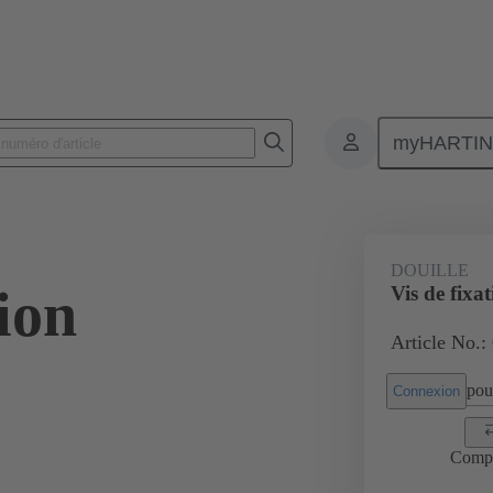
myHARTI
Connecteurs rectangulaires
Produits
Accessoires
Vis
09 
DOUILLE
tion
Vis de fixa
Article No.:
pour
Connexion
Comp