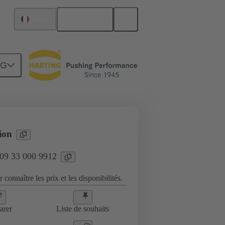
Français
France
NG
33 000 9912
tion
 09 33 000 9912
 connaître les prix et les disponibilités.
arer
Liste de souhaits