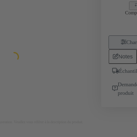
Comp
Char
Notes
Échantil
Demande 
produit
lustration. Veuillez vous référer à la description du produit.