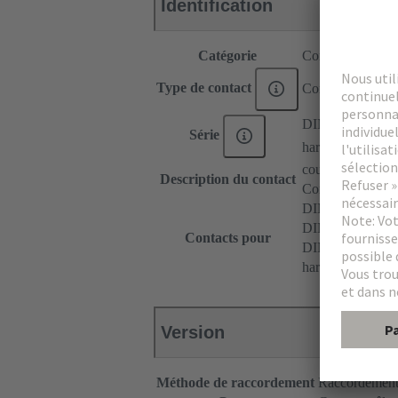
Identification
Catégorie
Contacts
Type de contact
Contact à souder
DIN 41612
Série
har-modular®
coudé
Description du contact
Contact prioritair
DIN 41612 Typ
DIN 41612 Type
Contacts pour
DIN 41612 Bau
har-modular® Mo
Version
Méthode de raccordement
Raccordement