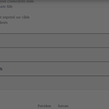
pour connecteurs mâle
rte fille
it imprimé sur câble
letés
ls
Précédent
Suivant