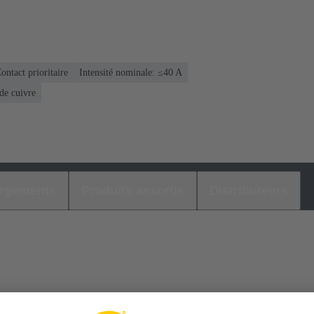
ontact prioritaire
Intensité nominale: ≤40 A
de cuivre
argements
Produits assortis
Distributeurs