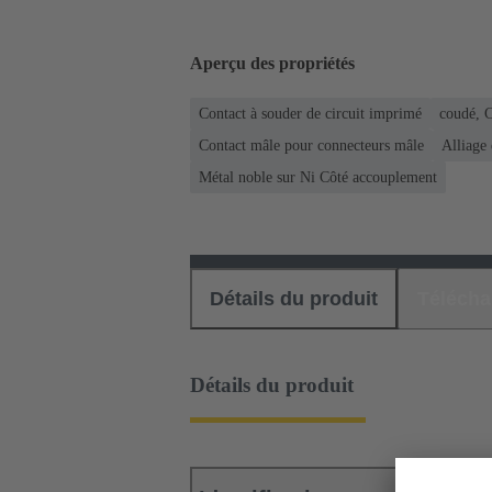
Aperçu des propriétés
Contact à souder de circuit imprimé
coudé, C
Contact mâle pour connecteurs mâle
Alliage 
Métal noble sur Ni Côté accouplement
Détails du produit
Téléch
Détails du produit