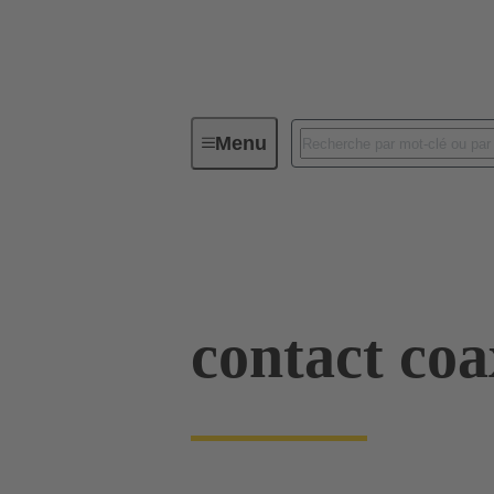
Menu
Connectivité d'Equipements
Co
09 03 000 6134
contact coa