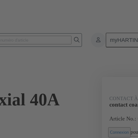
myHARTI
nnecteurs pour circuit imprimé
Connecteurs carte à carte
Produits
xial 40A
CONTACT À
contact coa
Article No.:
pour
Connexion