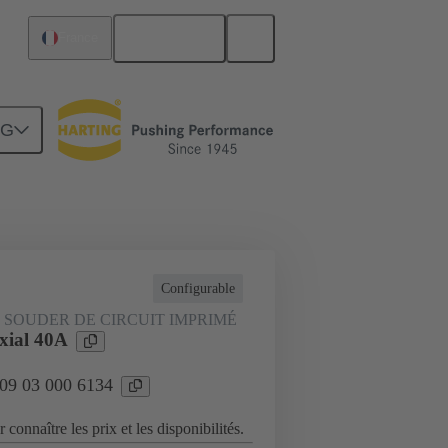
Français
France
NG
Raccordement carte mère à carte fille
Configurable
 SOUDER DE CIRCUIT IMPRIMÉ
xial 40A
 09 03 000 6134
 connaître les prix et les disponibilités.