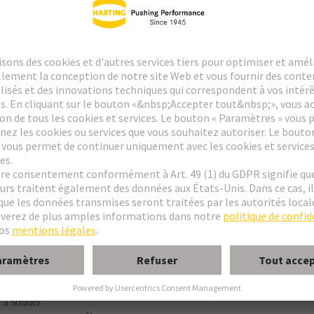
 de circuit imprimé
e
e M
 MH 21 + 5
form M 0+2
dule M, mâle, coudé
 à souder