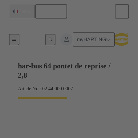
Français
France
Raccordement carte mère à carte fille
myHARTING
har-bus 64 pontet de reprise /
2,8
Article No.: 02 44 000 0007