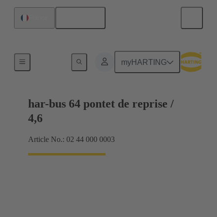
Français
France
Raccordement carte mère à carte fille
myHARTING
har-bus 64 pontet de reprise /
4,6
Article No.: 02 44 000 0003