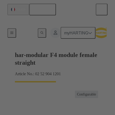
Français
France
Raccordement carte mère à carte fille
myHARTING
har-modular F4 module female
straight
Article No.: 02 52 904 1201
Configurable