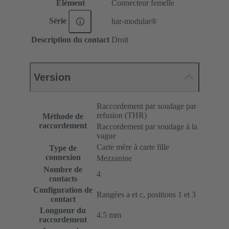
Elément
Connecteur femelle
Série
har-modular®
Description du contact
Droit
Version
Raccordement par soudage par
refusion (THR)
Méthode de
raccordement
Raccordement par soudage à la
vague
Carte mère à carte fille
Type de
connexion
Mezzanine
Nombre de
4
contacts
Configuration de
Rangées a et c, positions 1 et 3
contact
Longueur du
4.5 mm
raccordement