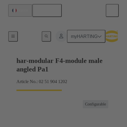
Français
France
Raccordement carte mère à carte fille
myHARTING
har-modular F4-module male
angled Pa1
Article No.: 02 51 904 1202
Configurable