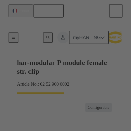
Français
France
Raccordement carte mère à carte fille
myHARTING
har-modular P module female
str. clip
Article No.: 02 52 900 0002
Configurable