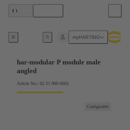
Français
France
Raccordement carte mère à carte fille
myHARTING
har-modular P module male
angled
Article No.: 02 51 900 0002
Configurable