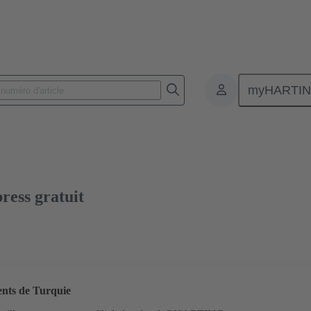
myHARTI
nnecteurs pour circuit imprimé
Connecteurs carte à carte
Produits
ress gratuit
ients de Turquie