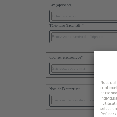
Fax (optionnel)
Téléphone (facultatif)
*
Courrier électronique
*
Nom de l'entreprise
*