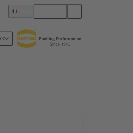
Français
France
NG
Raccordement carte mère à carte fille