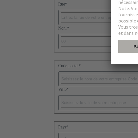
Rue
*
Non.
*
Code postal
*
Ville
*
Pays
*