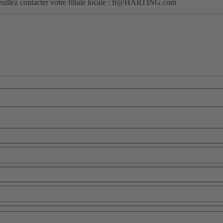
illez contacter votre filiale locale :
fr@HARTING.com