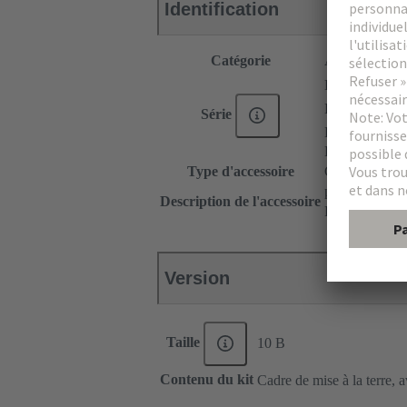
Identification
Catégorie
Accessoires
®
Han E
®
Han
EE
Série
®
Han DD
Han-Snap®
Type d'accessoire
Cadre de blin
pour capots, p
Description de l'accessoire
Pour embases 
Version
Taille
10 B
Contenu du kit
Cadre de mise à la terre, 