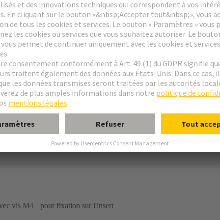
dage
rofil haut
à encastrer
avec vis M4 pour fixation sur l'insert