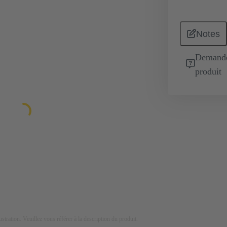
Notes
Demande 
produit
lustration. Veuillez vous référer à la description du produit.