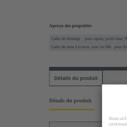
Aperçu des propriétés
Cadre de blindage
pour capots, profil haut, 
Cadre de mise à la terre, avec vis M4 pour fixa
Détails du produit
Téléch
Détails du produit