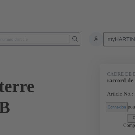
myHARTI
Connecteurs rectangulaires
Produits
Accessoires
Cadres de bli
CADRE DE 
terre
raccord de 
Article No.:
0B
pour
Connexion
Comp