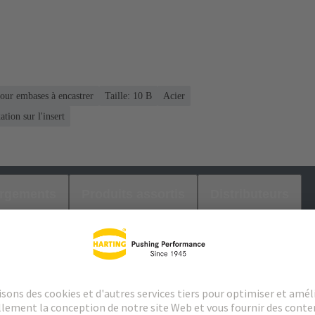
Pour embases à encastrer
Taille: 10 B
Acier
tion sur l'insert
argements
Produits assortis
Distributeurs