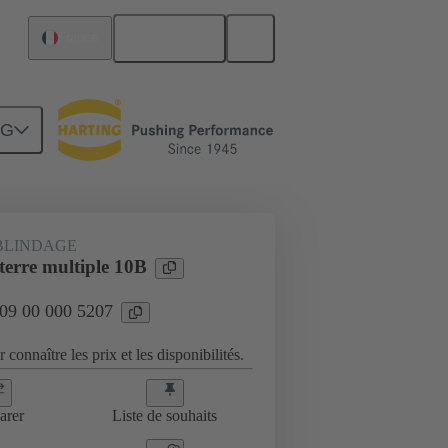
Français
France
NG
ndage, cadres de fixation
09 00 000 5207
BLINDAGE
terre multiple 10B
 09 00 000 5207
 connaître les prix et les disponibilités.
arer
Liste de souhaits