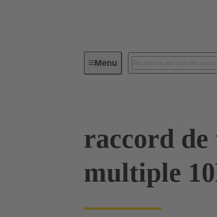
Menu
Connecteurs industriels / Han®
raccord de 
multiple 1