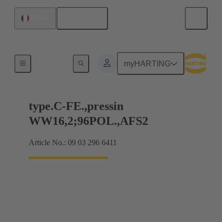
Français
France
Raccordement carte mère à carte fille
myHARTING
type.C-FE.,pressin
WW16,2;96POL.,AFS2
Article No.: 09 03 296 6411