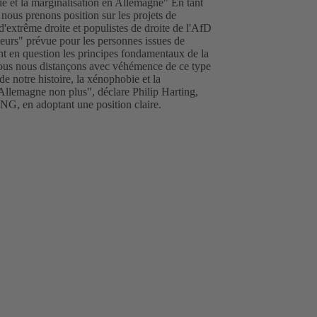
ie et la marginalisation en Allemagne" En tant
us prenons position sur les projets de
 d'extrême droite et populistes de droite de l'AfD
leurs" prévue pour les personnes issues de
nt en question les principes fondamentaux de la
Nous nous distançons avec véhémence de ce type
 notre histoire, la xénophobie et la
 Allemagne non plus", déclare Philip Harting,
, en adoptant une position claire.