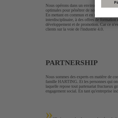
Nous opérons dans un environnement de mar
optimales pour pénétrer de nouveaux marchés
En mettant en commun et en renforçant toutes
interdisciplinaire, à des offres de formatio
développement et de promotion. Car ce n'es
clients sur la voie de l'industrie 4.0.
PARTNERSHIP
Nous sommes des experts en matière de conn
famille HARTING. Et les personnes qui ont 
laquelle repose tout partenariat fructueux g
engagement social. En tant qu'entreprise ind
»