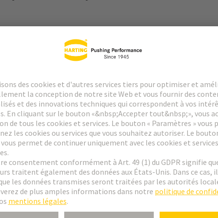
dante et bienveillante qui, jusqu'à aujourd'hui, se concentre tradition
qui animent l'entreprise jour après jour, qui contribuent à la façonner e
est respectueuse - et la proximité avec la famille propriétaire, ainsi qu'a
se. Pour nous, chaque individu compte - et c'est pourquoi l'appréciation 
e vont de soi chez nous.