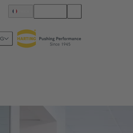
Français
France
NG