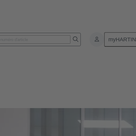
myHARTI
.
 PARTNERSHIP.