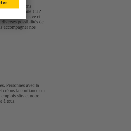
és des conditions
 cela fonctionne-t-il ?
oopération intensive et
 diverses possibilités de
ons accompagner nos
es. Personnes avec la
 créons la confiance sur
 emplois sûrs et notre
e à tous.