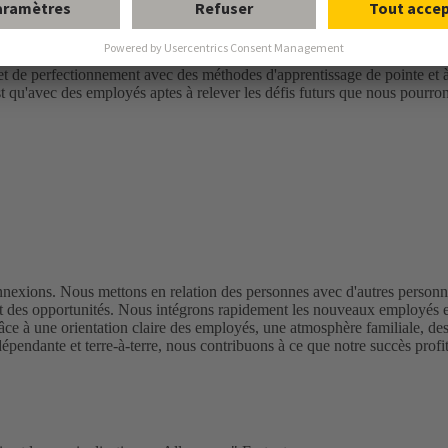
ché qui évolue rapidement. C'est pourquoi nous offrons à nos employ
, stimuler l'innovation et exploiter le potentiel de croissance. Comment
 nos capacités et tous nos atouts. Cet objectif est atteint grâce à une c
n et de perfectionnement avec des méthodes d'apprentissage de pointe et à
t qu'avec des employés aptes à relever les défis futurs que nous pourr
exions. Nous mettons en relation des personnes avec d'autres personn
des opportunités. Nous intégrons rapidement les nouveaux employés et
râce à une orientation claire des employés, une atmosphère familiale, des
épendante et terre-à-terre, nous contribuons à ce que notre succès profit