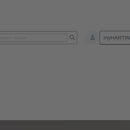
myHARTI
es équipements de charge pour les véhicules électriques et hybrides r
pour tous les secteurs de marché spécifiques et les exigences légales dan