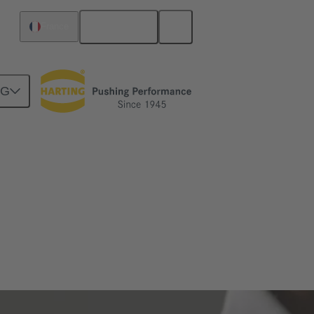
Français
France
NG
echargeables. Nos produits disposent des
s le monde entier