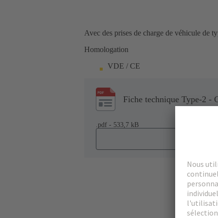
Avec des prises de charge de véhicule de t
Homologation
VDE / CE
Fiche technique Type-2 - 
.pdf - 533,7 kB