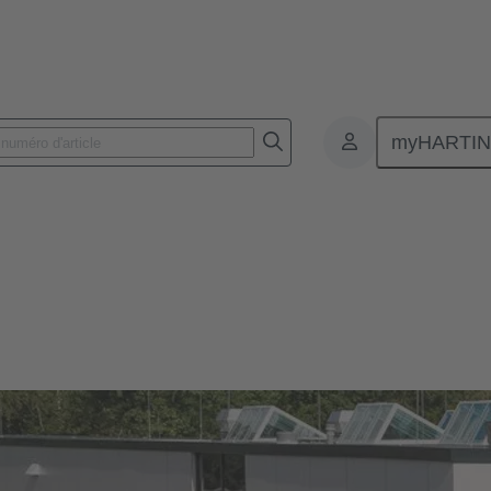
myHARTI
Notre exigence de qualité
alité