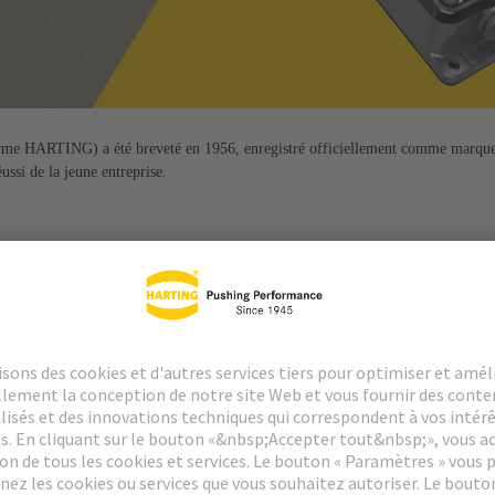
rme HARTING) a été breveté en 1956, enregistré officiellement comme marq
ussi de la jeune entreprise.
xigence de qualité de HARTING. Il est flexible, robuste, facile à utilis
les. Tout cela est en vigueur depuis 1956.
d'une qualité constamment orientée vers les besoins et les exigences
essus