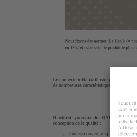
Nous fixons des normes. Le Han® (= no
en 1957 et est devenu le produit le plus ré
Le connecteur Han® illustre parfaitement l'e
de nombreuses caractéristiques exceptionnel
Han® est synonyme de "HARTING Norm" - et 
conception de la qualité :
Tout est couvert, du produit au proc