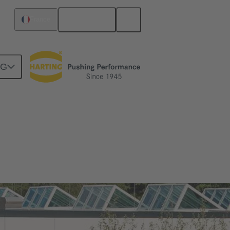
Français
France
NG