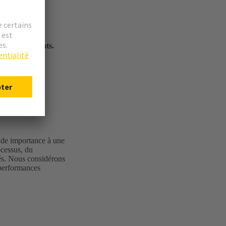
our les clients.
ande importance à une
ocessus, du
yés. Nous considérons
s performances