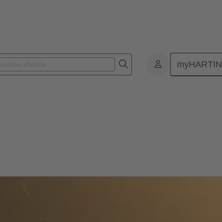
myHARTI
uteurs