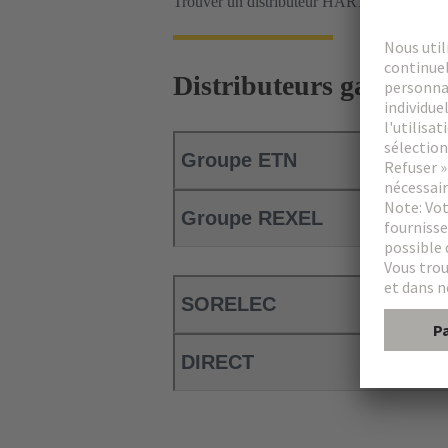
Trouver un distributeur HARTING près de 
Distributeurs gammes i
Groupe ETN
Groupe REXEL
SORELEC
DIRECT