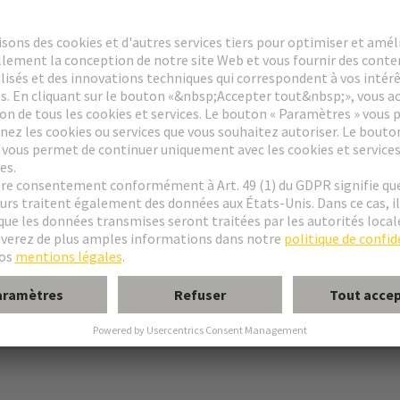
chez moi.
ndustrielles