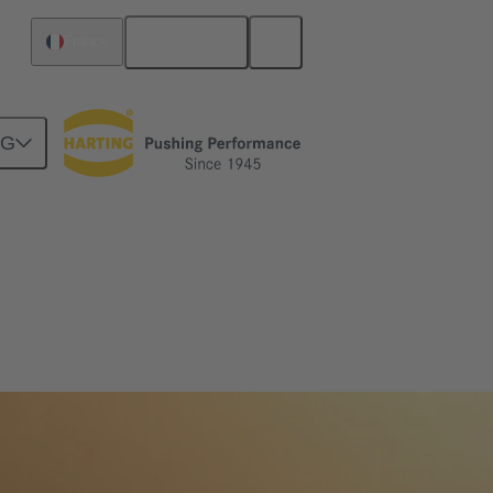
Français
France
NG