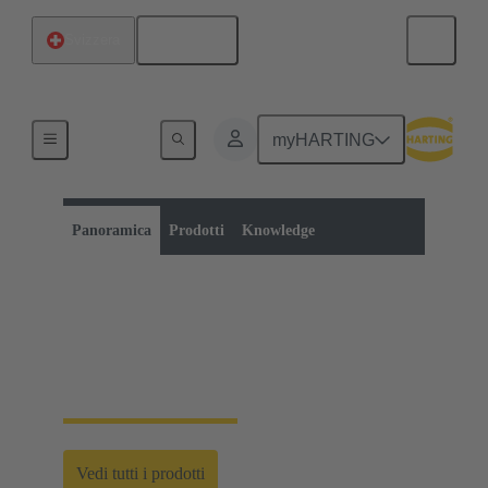
Italiano
Svizzera
myHARTING
Categoria di prodotti:
Connettori circolari metrici
Connettori circolari
Panoramica
Prodotti
Knowledge
Connettori circolari
metrici
Vedi tutti i prodotti