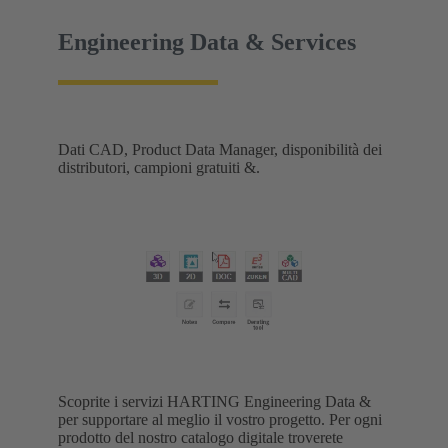
sicuro all'esterno. Le nuove varianti aumentano la
flessibilità d'uso e aprono nuove possibilità.
Engineering Data & Services
Dati CAD, Product Data Manager, disponibilità dei
distributori, campioni gratuiti &.
Scoprite i servizi HARTING Engineering Data &
per supportare al meglio il vostro progetto. Per ogni
prodotto del nostro catalogo digitale troverete