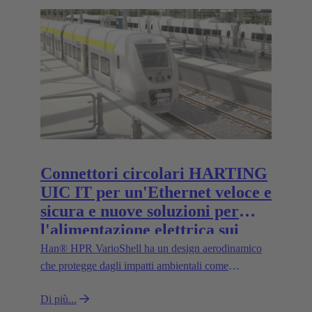
inox della serie Han‑INOX® di HARTING, il
Gruppo Tecnologico presenterà la nuova variante
IP65/67 del telaio di docking Han®, per connessioni
sicure anche senza contatto visivo. La gamma IP67
è completata dal nuovo switch Ethernet IP67 SPE
per una trasmissione sicura dei dati in ambienti
gravosi.
Connettori circolari HARTING
UIC IT per un'Ethernet veloce e
sicura e nuove soluzioni per
l'alimentazione elettrica sui
treni
Han® HPR VarioShell ha un design aerodinamico
che protegge dagli impatti ambientali come
sporcizia, ghiaccio o acqua pressurizzata. Inoltre, il
Di più...
grado di protezione IP69 garantisce un utilizzo