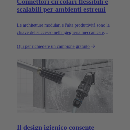
Connettori circolari flessibili e
scalabili per ambienti estremi
Le architetture modulari e l'alta produttività sono la
chiave del successo nell'ingegneria meccanica e
nella robotica. Interfacce flessibili e affidabili: la
Qui per richiedere un campione gratuito
chiave per nuove possibilità.
Il design igienico consente