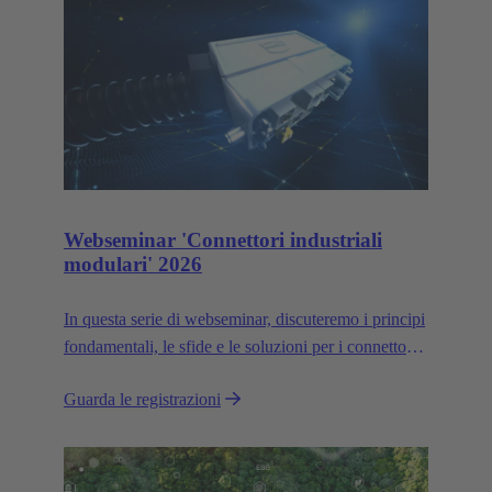
Webseminar 'Connettori industriali
modulari' 2026
In questa serie di webseminar, discuteremo i principi
fondamentali, le sfide e le soluzioni per i connettori
industriali modulari.
Guarda le registrazioni