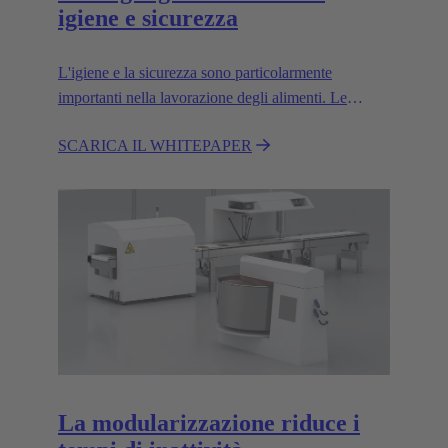
igiene e sicurezza
L'igiene e la sicurezza sono particolarmente
importanti nella lavorazione degli alimenti. Le
macchine e le attrezzature devono essere progettate
SCARICA IL WHITEPAPER
in modo da essere facili da pulire; occorre evitare le
sacche di sporco.
La modularizzazione riduce i