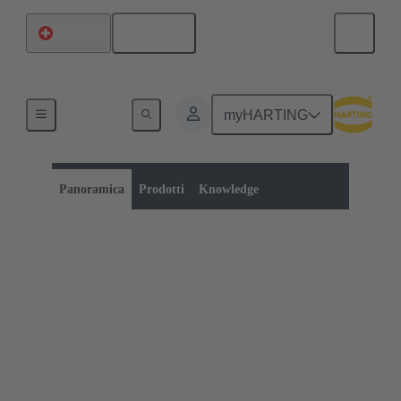
Italiano
Svizzera
myHARTING
Categoria di prodotti:
Connettori industriali circolari
Connettori circolari
Panoramica
Prodotti
Knowledge
Connettori circolari
industriali
Per le applicazioni con spazio limitato o con
specifiche di installazione o montaggio che
consentono solo un connettore circolare, HARTING
offre un'ampia gamma di soluzioni circolari