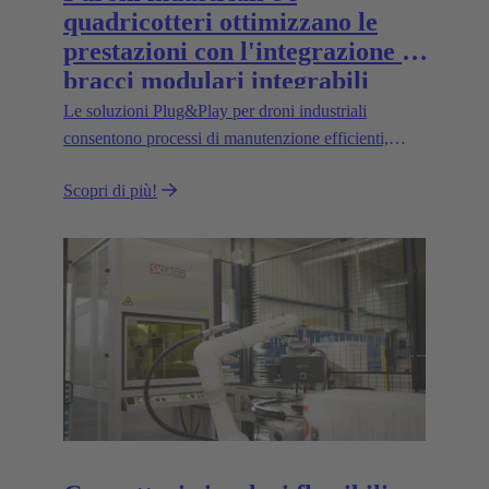
quadricotteri ottimizzano le
prestazioni con l'integrazione di
bracci modulari integrabili
Le soluzioni Plug&Play per droni industriali
consentono processi di manutenzione efficienti,
trasporti salva-spazio e un'elevata scalabilità, ad
Scopri di più!
esempio per il trasporto di carichi più pesanti.