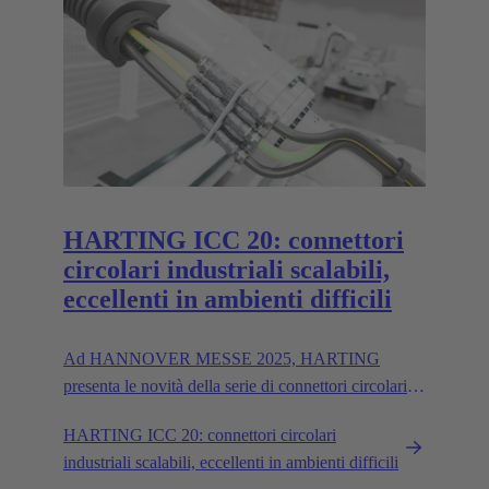
HARTING ICC 20: connettori
circolari industriali scalabili,
eccellenti in ambienti difficili
Ad HANNOVER MESSE 2025, HARTING
presenta le novità della serie di connettori circolari
ICC 20, con inserti ibridi e connettori di potenza
HARTING ICC 20: connettori circolari
unipolari fino a 400 A/600V.
industriali scalabili, eccellenti in ambienti difficili