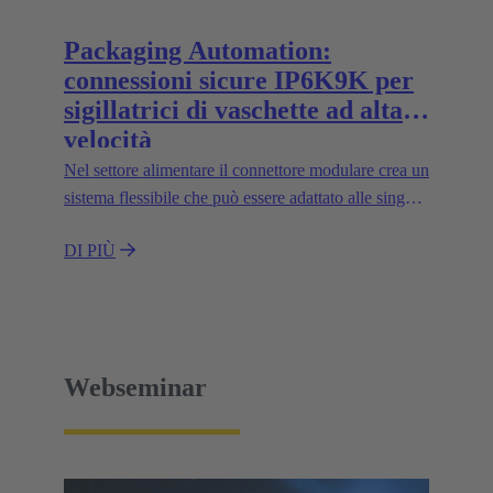
Packaging Automation:
connessioni sicure IP6K9K per
sigillatrici di vaschette ad alta
velocità
Nel settore alimentare il connettore modulare crea un
sistema flessibile che può essere adattato alle singole
applicazioni e facilita la progettazione di macchine
DI PIÙ
modulari.
Webseminar