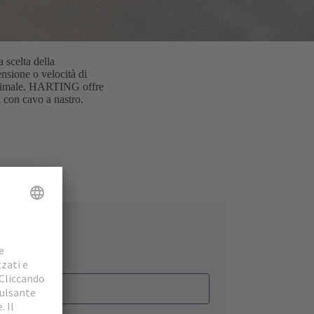
 scelta della
ensione o velocità di
a ottimale. HARTING offre
i con cavo a nastro.