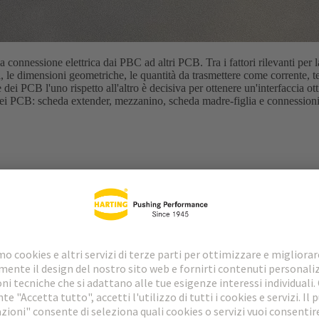
 connessione elettrica dai PBC ad altri PCB. Tra i fattori rilevanti per la
, le dimensioni geometriche, le quantità da trasmettere come corrente, t
ne dei PCB l'uno rispetto all'altro è decisiva per ottenere un'interfacci
i dei PCB: scheda extender, mezzanino, scheda madre-figlia e connession
vity
Scaricare