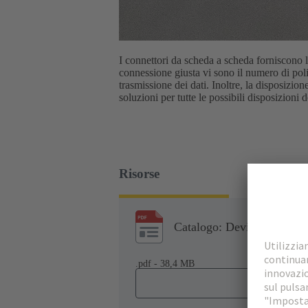
I connettori da scheda a scheda forniscono la
connessione giusta vi sono il numero di poli
trasmissione dei dati. Inoltre, la disposizio
soluzioni per tutte le possibili disposizion
Risorse
Catalogo: Device Connecti
.pdf - 38,4 MB