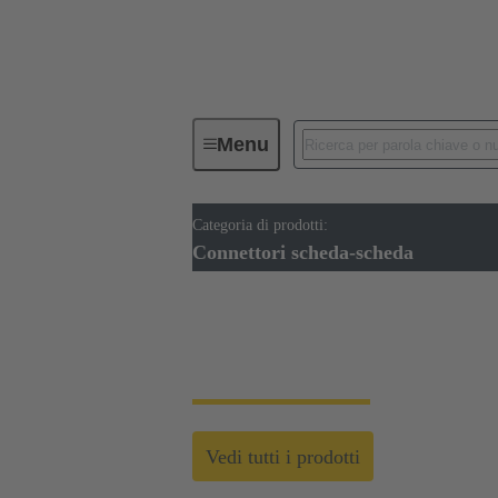
Menu
Categoria di prodotti:
Device connectivity
Connettori
Connettori scheda-scheda
Connettori da sched
Vedi tutti i prodotti