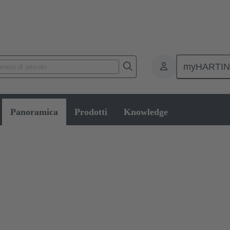
myHARTI
 da PCB
Connettori scheda-scheda
Panoramica
Prodotti
Knowledge
a a scheda