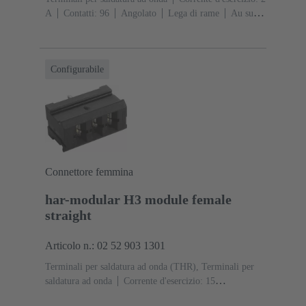
A
Contatti: 96
Angolato
Lega di rame
Au su
NiP su Ni Lato contatti, Sn su Ni Lato
collegamento
Classe di lavoro: 2, secondo (IEC
60603-2)
Codifica: Codifica con perdita di
Configurabile
contatto
Fissaggio PCB: Con flangia di fissaggio, Con
aggancio
Resina termoplastica rinforzata fibra di
vetro
RAL 7032 (grigio sabbia)
Connettore femmina
har-modular H3 module female
straight
Articolo n.: 02 52 903 1301
Terminali per saldatura ad onda (THR), Terminali per
saldatura ad onda
Corrente d'esercizio: ‌15
A
Contatti: 3
Diritto
Lega di rame
Argentati