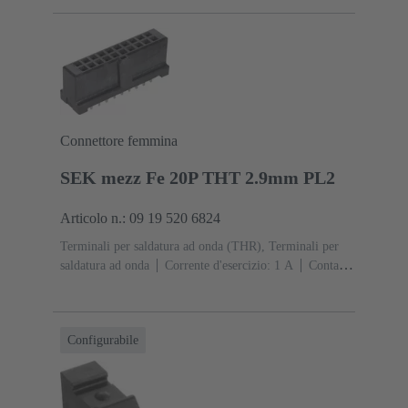
Lato contatti, Sn su Ni Lato collegamento
Classe di
lavoro: 1, secondo (IEC 60603-2)
Poliammide
(PA)
Nero
Connettore femmina
SEK mezz Fe 20P THT 2.9mm PL2
Articolo n.: 09 19 520 6824
Terminali per saldatura ad onda (THR), Terminali per
saldatura ad onda
Corrente d'esercizio: ‌1 A
Contatti:
20
Diritto
Lega di rame
Sn su Ni Lato
collegamento, Au su Pd/Ni Lato contatti
Classe di
lavoro: 2
Polimero a cristalli liquidi (LCP)
Nero
Configurabile