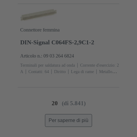
Connettore femmina
DIN-Signal C064FS-2,9C1-2
Articolo n.: 09 03 264 6824
Terminali per saldatura ad onda
Corrente d'esercizio: ‌2
A
Contatti: 64
Diritto
Lega di rame
Metallo
nobile su Ni Lato contatti, Sn su Ni Lato
collegamento
Classe di lavoro: 2, secondo (IEC
60603-2)
Codifica: Codifica con perdita di
contatto
Fissaggio PCB: Con flangia di
20
(di 5.841)
fissaggio
Resina termoplastica rinforzata fibra di
vetro
RAL 7032 (grigio sabbia)
Per saperne di più