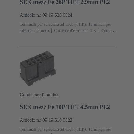
SEK mezz Fe 26P THT 2.9mm PL2
Articolo n.: 09 19 526 6824
Terminali per saldatura ad onda (THR), Terminali per
saldatura ad onda
Corrente d'esercizio: ‌1 A
Contatti:
26
Diritto
Lega di rame
Sn su Ni Lato
collegamento, Au su Pd/Ni Lato contatti
Classe di
lavoro: 2
Polimero a cristalli liquidi (LCP)
Nero
Connettore femmina
SEK mezz Fe 10P THT 4.5mm PL2
Articolo n.: 09 19 510 6822
Terminali per saldatura ad onda (THR), Terminali per