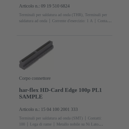
Articolo n.: 09 19 510 6824
Terminali per saldatura ad onda (THR), Terminali per
saldatura ad onda
Corrente d'esercizio: ‌1 A
Contatti:
10
Diritto
Lega di rame
Sn su Ni Lato
collegamento, Au su Pd/Ni Lato contatti
Classe di
lavoro: 2
Polimero a cristalli liquidi (LCP)
Nero
Corpo connettore
har-flex HD-Card Edge 100p PL1
SAMPLE
Articolo n.: 15 04 100 2001 333
Terminali per saldatura ad onda (SMT)
Contatti:
100
Lega di rame
Metallo nobile su Ni Lato