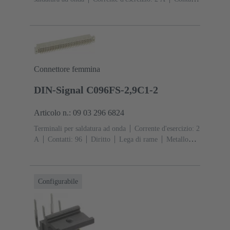
9
Diritto
Lega di rame
Metallo nobile su Ni Lato
contatti, Sn su Ni Lato collegamento
Classe di lavoro:
1, secondo (IEC 60603-2)
Poliammide (PA)
Nero
Connettore femmina
DIN-Signal C096FS-2,9C1-2
Articolo n.: 09 03 296 6824
Terminali per saldatura ad onda
Corrente d'esercizio: ‌2
A
Contatti: 96
Diritto
Lega di rame
Metallo
nobile su Ni Lato contatti, Sn su Ni Lato
collegamento
Classe di lavoro: 2, secondo (IEC
60603-2)
Codifica: Codifica con perdita di
Configurabile
contatto
Fissaggio PCB: Con flangia di
fissaggio
Resina termoplastica rinforzata fibra di
vetro
RAL 7032 (grigio sabbia)