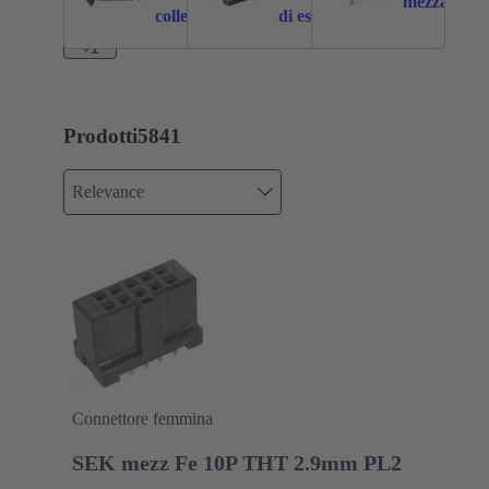
mezzanine
collegamento
di espansione
+1
Prodotti
5841
Relevance
Connettore femmina
SEK mezz Fe 10P THT 2.9mm PL2