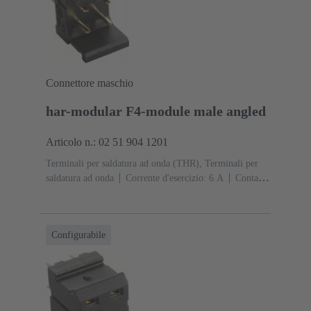
Connettore maschio
har-modular F4-module male angled
Articolo n.: 02 51 904 1201
Terminali per saldatura ad onda (THR), Terminali per
saldatura ad onda
Corrente d'esercizio: ‌6 A
Contatti:
4
Angolato
Lega di rame
Metallo nobile su Ni
Lato contatti, Sn su Ni Lato collegamento
Classe di
lavoro: 1, secondo (IEC 60603-2)
Poliammide
Configurabile
(PA)
Nero