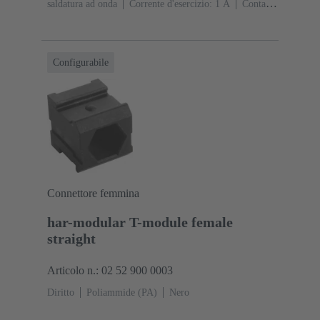
saldatura ad onda
Corrente d'esercizio: ‌1 A
Contatti:
10
Diritto
Lega di rame
Sn su Ni Lato
collegamento, Au su Pd/Ni Lato contatti
Classe di
lavoro: 2
Polimero a cristalli liquidi (LCP)
Nero
Configurabile
Connettore femmina
har-modular T-module female
straight
Articolo n.: 02 52 900 0003
Diritto
Poliammide (PA)
Nero