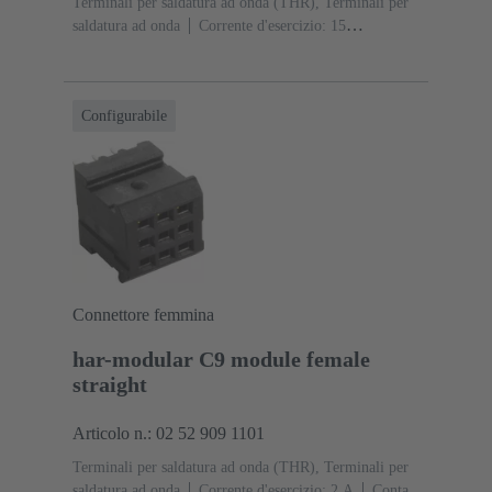
Terminali per saldatura ad onda (THR), Terminali per
saldatura ad onda
Corrente d'esercizio: ‌15
A
Contatti: 3
Diritto
Lega di rame
Argentati
Lato contatti, Sn su Ni Lato collegamento
Classe di
lavoro: 1, secondo (IEC 60603-2)
Poliammide
Configurabile
(PA)
Nero
Connettore femmina
har-modular C9 module female
straight
Articolo n.: 02 52 909 1101
Terminali per saldatura ad onda (THR), Terminali per
saldatura ad onda
Corrente d'esercizio: ‌2 A
Contatti: