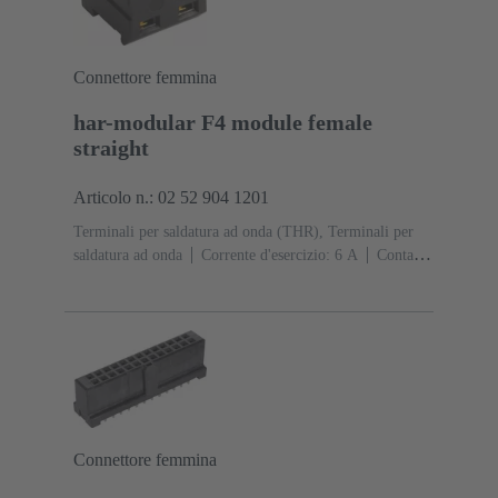
Connettore femmina
har-modular F4 module female
straight
Articolo n.: 02 52 904 1201
Terminali per saldatura ad onda (THR), Terminali per
saldatura ad onda
Corrente d'esercizio: ‌6 A
Contatti:
4
Diritto
Lega di rame
Metallo nobile su Ni Lato
contatti, Sn su Ni Lato collegamento
Classe di lavoro:
1, secondo (IEC 60603-2)
Poliammide (PA)
Nero
Connettore femmina