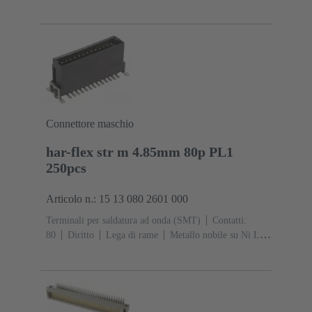
contatti, Sn su Ni Lato collegamento
Classe di lavoro:
1
Polimero a cristalli liquidi (LCP)
Nero
Connettore maschio
har-flex str m 4.85mm 80p PL1
250pcs
Articolo n.: 15 13 080 2601 000
Terminali per saldatura ad onda (SMT)
Contatti:
80
Diritto
Lega di rame
Metallo nobile su Ni Lato
contatti, Sn su Ni Lato collegamento
Classe di lavoro:
1
Polimero a cristalli liquidi (LCP)