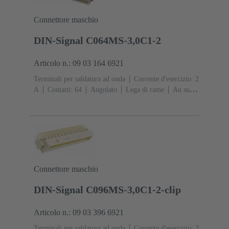
Connettore maschio
DIN-Signal C064MS-3,0C1-2
Articolo n.: 09 03 164 6921
Terminali per saldatura ad onda
Corrente d'esercizio: ‌2
A
Contatti: 64
Angolato
Lega di rame
Au su
NiP su Ni Lato contatti, Sn su Ni Lato
collegamento
Classe di lavoro: 2, secondo (IEC
60603-2)
Codifica: Codifica con perdita di contatto,
Codifica laterale
Fissaggio PCB: Con flangia di
fissaggio
Resina termoplastica rinforzata fibra di
vetro
RAL 7032 (grigio sabbia)
Connettore maschio
DIN-Signal C096MS-3,0C1-2-clip
Articolo n.: 09 03 396 6921
Terminali per saldatura ad onda
Corrente d'esercizio: ‌2