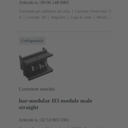
Articolo n.: 09 06 148 6901
Terminali per saldatura ad onda
Corrente d'esercizio: ‌6
A
Contatti: 48
Angolato
Lega di rame
Metallo
nobile su Ni Lato contatti, Sn su Ni Lato
collegamento
Classe di lavoro: 2, secondo (IEC
60603-2)
Codifica: Codifica, Con codifica, Codifica
Configurabile
con perdita di contatto, Codifica D 20
Fissaggio PCB:
Con flangia di fissaggio
Resina termoplastica
rinforzata fibra di vetro
RAL 7032 (grigio sabbia)
Connettore maschio
har-modular H3 module male
straight
Articolo n.: 02 53 903 1301