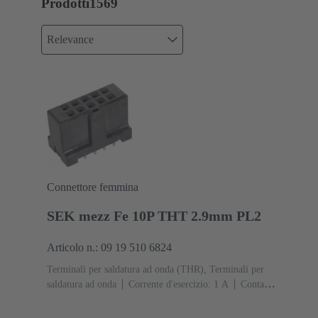
Prodotti
1569
Relevance
Connettore femmina
SEK mezz Fe 10P THT 2.9mm PL2
Articolo n.: 09 19 510 6824
Terminali per saldatura ad onda (THR), Terminali per
saldatura ad onda
Corrente d'esercizio: ‌1 A
Contatti:
10
Diritto
Lega di rame
Sn su Ni Lato
collegamento, Au su Pd/Ni Lato contatti
Classe di