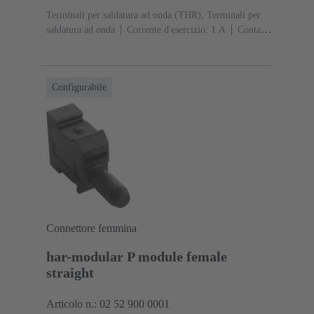
Terminali per saldatura ad onda (THR), Terminali per
saldatura ad onda
Corrente d'esercizio: ‌1 A
Contatti:
20
Diritto
Lega di rame
Sn su Ni Lato
collegamento, Au su Pd/Ni Lato contatti
Classe di
lavoro: 2
Polimero a cristalli liquidi (LCP)
Nero
Configurabile
Connettore femmina
har-modular P module female
straight
Articolo n.: 02 52 900 0001