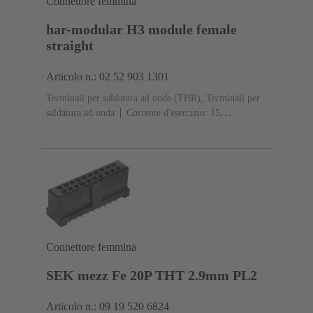
Connettore femmina
har-modular H3 module female
straight
Articolo n.: 02 52 903 1301
Terminali per saldatura ad onda (THR), Terminali per
saldatura ad onda
Corrente d'esercizio: ‌15
A
Contatti: 3
Diritto
Lega di rame
Argentati
Lato contatti, Sn su Ni Lato collegamento
Classe di
lavoro: 1, secondo (IEC 60603-2)
Poliammide
(PA)
Nero
Connettore femmina
SEK mezz Fe 20P THT 2.9mm PL2
Articolo n.: 09 19 520 6824