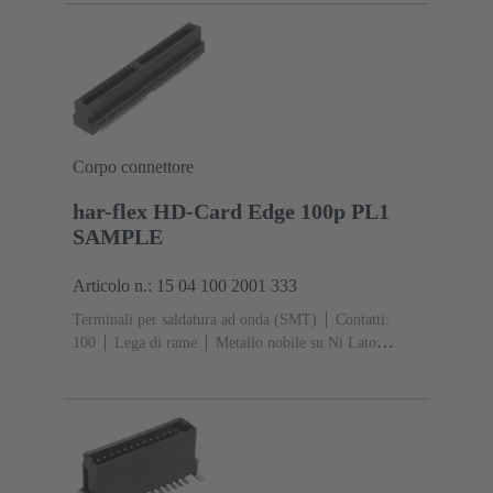
lavoro: 2
Polimero a cristalli liquidi (LCP)
Nero
Corpo connettore
har-flex HD-Card Edge 100p PL1
SAMPLE
Articolo n.: 15 04 100 2001 333
Terminali per saldatura ad onda (SMT)
Contatti:
100
Lega di rame
Metallo nobile su Ni Lato
contatti, Sn su Ni Lato collegamento
Classe di lavoro:
1
Polimero a cristalli liquidi (LCP)
Nero