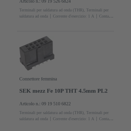
Articolo n.: 09 19 526 6824
Terminali per saldatura ad onda (THR), Terminali per
saldatura ad onda
Corrente d'esercizio: ‌1 A
Contatti:
26
Diritto
Lega di rame
Sn su Ni Lato
collegamento, Au su Pd/Ni Lato contatti
Classe di
lavoro: 2
Polimero a cristalli liquidi (LCP)
Nero
Connettore femmina
SEK mezz Fe 10P THT 4.5mm PL2
Articolo n.: 09 19 510 6822
Terminali per saldatura ad onda (THR), Terminali per
saldatura ad onda
Corrente d'esercizio: ‌1 A
Contatti:
10
Diritto
Lega di rame
Sn su Ni Lato