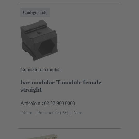
collegamento, Au su Pd/Ni Lato contatti
Classe di
lavoro: 2
Polimero a cristalli liquidi (LCP)
Nero
Configurabile
Connettore femmina
har-modular T-module female
straight
Articolo n.: 02 52 900 0003
Diritto
Poliammide (PA)
Nero