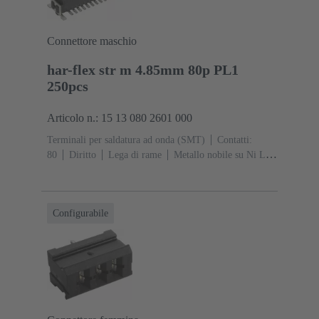
Connettore maschio
har-flex str m 4.85mm 80p PL1
250pcs
Articolo n.: 15 13 080 2601 000
Terminali per saldatura ad onda (SMT)
Contatti:
80
Diritto
Lega di rame
Metallo nobile su Ni Lato
contatti, Sn su Ni Lato collegamento
Classe di lavoro:
1
Polimero a cristalli liquidi (LCP)
Configurabile