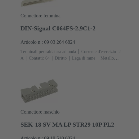
Connettore femmina
DIN-Signal C064FS-2,9C1-2
Articolo n.: 09 03 264 6824
Terminali per saldatura ad onda
Corrente d'esercizio: ‌2
A
Contatti: 64
Diritto
Lega di rame
Metallo
nobile su Ni Lato contatti, Sn su Ni Lato
collegamento
Classe di lavoro: 2, secondo (IEC
60603-2)
Codifica: Codifica con perdita di
contatto
Fissaggio PCB: Con flangia di
fissaggio
Resina termoplastica rinforzata fibra di
vetro
RAL 7032 (grigio sabbia)
Connettore maschio
SEK-18 SV MA LP STR29 10P PL2
Articolo n.: 09 18 510 6324