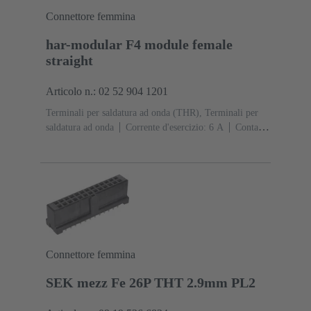
Connettore femmina
har-modular F4 module female
straight
Articolo n.: 02 52 904 1201
Terminali per saldatura ad onda (THR), Terminali per
saldatura ad onda
Corrente d'esercizio: ‌6 A
Contatti:
4
Diritto
Lega di rame
Metallo nobile su Ni Lato
contatti, Sn su Ni Lato collegamento
Classe di lavoro:
1, secondo (IEC 60603-2)
Poliammide (PA)
Nero
Connettore femmina
SEK mezz Fe 26P THT 2.9mm PL2