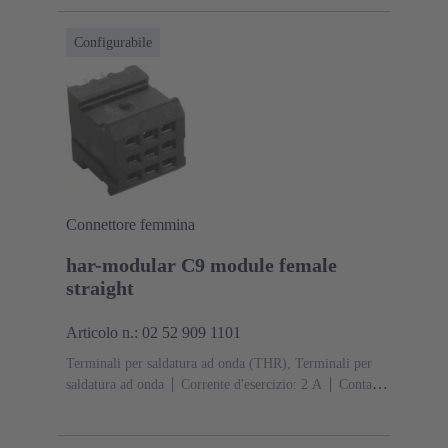
Lato contatti, Sn su Ni Lato collegamento
Classe di
lavoro: 1, secondo (IEC 60603-2)
Poliammide
Configurabile
(PA)
Nero
Connettore femmina
har-modular C9 module female
straight
Articolo n.: 02 52 909 1101
Terminali per saldatura ad onda (THR), Terminali per
saldatura ad onda
Corrente d'esercizio: ‌2 A
Contatti:
9
Diritto
Lega di rame
Metallo nobile su Ni Lato
contatti, Sn su Ni Lato collegamento
Classe di lavoro:
1, secondo (IEC 60603-2)
Poliammide (PA)
Nero