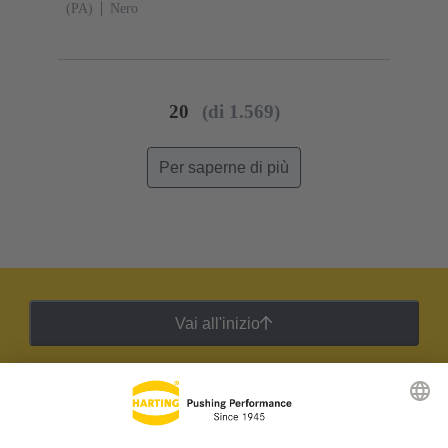
(PA)
Nero
20
(di 1.569)
Per saperne di più
Vai all'inizio
Newsletter HARTING