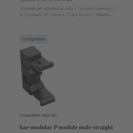
Terminali per saldatura ad onda
Corrente d'esercizio: ‌1
A
Contatti: 10
Diritto
Lega di rame
Metallo
nobile su Ni Lato contatti, Sn su Ni Lato
collegamento
Classe di lavoro: 2, secondo (IEC
60603-13)
Resina termoplastica (PBT)
Grigio
Configurabile
Connettore maschio
har-modular P module male straight