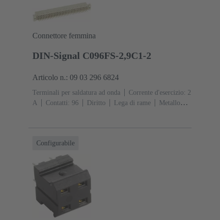
Connettore femmina
DIN-Signal C096FS-2,9C1-2
Articolo n.: 09 03 296 6824
Terminali per saldatura ad onda
Corrente d'esercizio: ‌2
A
Contatti: 96
Diritto
Lega di rame
Metallo
nobile su Ni Lato contatti, Sn su Ni Lato
collegamento
Classe di lavoro: 2, secondo (IEC
60603-2)
Codifica: Codifica con perdita di
Configurabile
contatto
Fissaggio PCB: Con flangia di
fissaggio
Resina termoplastica rinforzata fibra di
vetro
RAL 7032 (grigio sabbia)