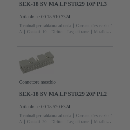
SEK-18 SV MA LP STR29 10P PL3
Articolo n.: 09 18 510 7324
Terminali per saldatura ad onda
Corrente d'esercizio: ‌1
A
Contatti: 10
Diritto
Lega di rame
Metallo
nobile su Ni Lato contatti, Sn su Ni Lato
collegamento
Classe di lavoro: 3, secondo (IEC
60603-13)
Resina termoplastica (PBT)
Grigio
Connettore maschio
SEK-18 SV MA LP STR29 20P PL2
Articolo n.: 09 18 520 6324
Terminali per saldatura ad onda
Corrente d'esercizio: ‌1
A
Contatti: 20
Diritto
Lega di rame
Metallo
nobile su Ni Lato contatti, Sn su Ni Lato