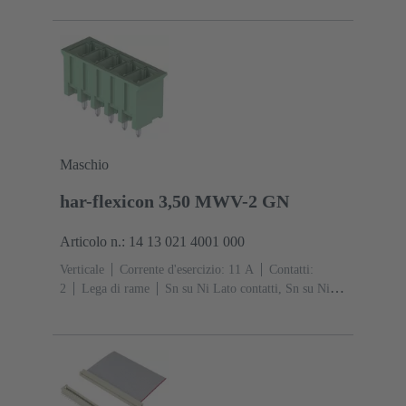
collegamento
Classe di lavoro: 2, secondo (IEC
60603-13)
Resina termoplastica (PBT)
Grigio
Maschio
har-flexicon 3,50 MWV-2 GN
Articolo n.: 14 13 021 4001 000
Verticale
Corrente d'esercizio: ‌11 A
Contatti:
2
Lega di rame
Sn su Ni Lato contatti, Sn su Ni
Lato collegamento
Codifica: Ordinare i pin di codifica
separatamente.
Poliammide (PA)
Verde