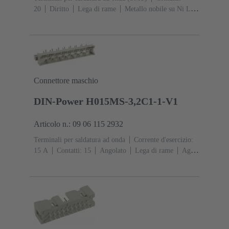
20
Diritto
Lega di rame
Metallo nobile su Ni Lato
contatti, Sn su Ni Lato collegamento
Classe di lavoro:
1
Polimero a cristalli liquidi (LCP)
Connettore maschio
DIN-Power H015MS-3,2C1-1-V1
Articolo n.: 09 06 115 2932
Terminali per saldatura ad onda
Corrente d'esercizio:
‌15 A
Contatti: 15
Angolato
Lega di rame
Ag su
Ni Lato contatti, Sn su Ag su Ni Lato
collegamento
Classe di lavoro: 1, secondo (IEC
60603-2)
Codifica: Con codifica, Codifica D
20
Fissaggio PCB: Con flangia di fissaggio
Resina
termoplastica rinforzata fibra di vetro
RAL 7032
(grigio sabbia)