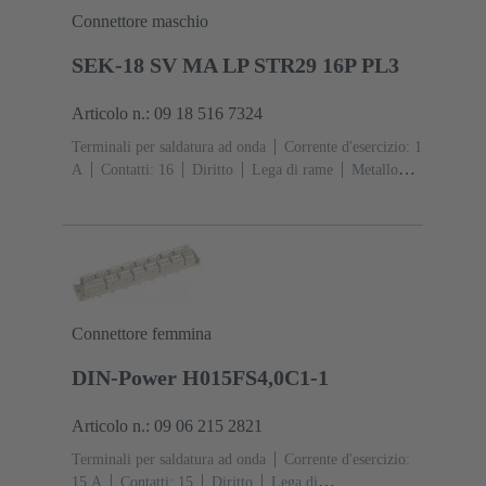
Connettore maschio
SEK-18 SV MA LP STR29 16P PL3
Articolo n.: 09 18 516 7324
Terminali per saldatura ad onda
Corrente d'esercizio: ‌1
A
Contatti: 16
Diritto
Lega di rame
Metallo
nobile su Ni Lato contatti, Sn su Ni Lato
collegamento
Classe di lavoro: 3, secondo (IEC
60603-13)
Resina termoplastica (PBT)
Grigio
Connettore femmina
DIN-Power H015FS4,0C1-1
Articolo n.: 09 06 215 2821
Terminali per saldatura ad onda
Corrente d'esercizio:
‌15 A
Contatti: 15
Diritto
Lega di