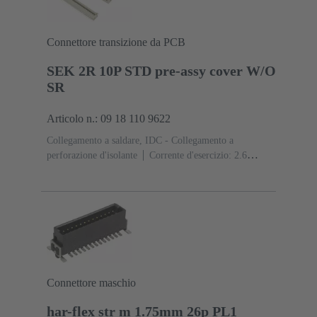
Connettore transizione da PCB
SEK 2R 10P STD pre-assy cover W/O
SR
Articolo n.: 09 18 110 9622
Collegamento a saldare, IDC - Collegamento a
perforazione d'isolante
Corrente d'esercizio: ‌2.6
A
Resina termoplastica (PBT)
Grigio
Contatti:
10
Lega di rame
Sn su Ni Lato contatti, Sn su Ni
Lato collegamento
Connettore maschio
har-flex str m 1.75mm 26p PL1