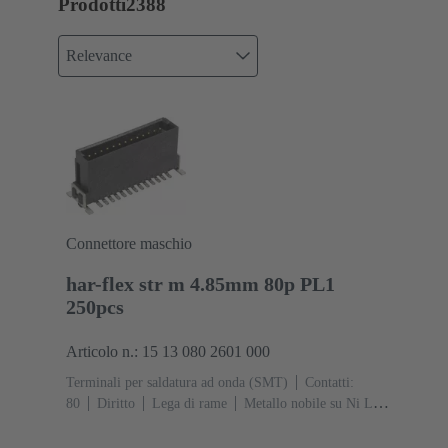
Prodotti
2388
Relevance
Connettore maschio
har-flex str m 4.85mm 80p PL1
250pcs
Articolo n.: 15 13 080 2601 000
Terminali per saldatura ad onda (SMT)
Contatti:
80
Diritto
Lega di rame
Metallo nobile su Ni Lato
contatti, Sn su Ni Lato collegamento
Classe di lavoro:
1
Polimero a cristalli liquidi (LCP)