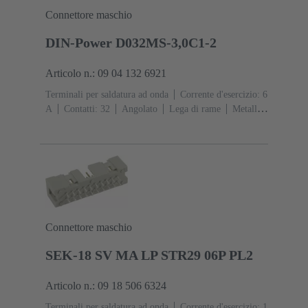
Connettore maschio
DIN-Power D032MS-3,0C1-2
Articolo n.: 09 04 132 6921
Terminali per saldatura ad onda
Corrente d'esercizio: ‌6
A
Contatti: 32
Angolato
Lega di rame
Metallo
nobile su Ni Lato contatti, Sn su Ni Lato
collegamento
Classe di lavoro: 2, secondo (IEC
60603-2)
Codifica: Codifica, Codifica con perdita di
contatto, Codifica laterale
Fissaggio PCB: Con flangia
di fissaggio
Resina termoplastica rinforzata fibra di
vetro
RAL 7032 (grigio sabbia)
Connettore maschio
SEK-18 SV MA LP STR29 06P PL2
Articolo n.: 09 18 506 6324
Terminali per saldatura ad onda
Corrente d'esercizio: ‌1