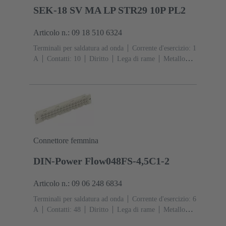
SEK-18 SV MA LP STR29 10P PL2
Articolo n.: 09 18 510 6324
Terminali per saldatura ad onda
Corrente d'esercizio: ‌1
A
Contatti: 10
Diritto
Lega di rame
Metallo
nobile su Ni Lato contatti, Sn su Ni Lato
collegamento
Classe di lavoro: 2, secondo (IEC
60603-13)
Resina termoplastica (PBT)
Grigio
Connettore femmina
DIN-Power Flow048FS-4,5C1-2
Articolo n.: 09 06 248 6834
Terminali per saldatura ad onda
Corrente d'esercizio: ‌6
A
Contatti: 48
Diritto
Lega di rame
Metallo
nobile su Ni Lato contatti, Sn su Ni Lato