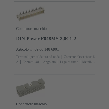
Connettore maschio
DIN-Power F048MS-3,0C1-2
Articolo n.: 09 06 148 6901
Terminali per saldatura ad onda
Corrente d'esercizio: ‌6
A
Contatti: 48
Angolato
Lega di rame
Metallo
nobile su Ni Lato contatti, Sn su Ni Lato
collegamento
Classe di lavoro: 2, secondo (IEC
60603-2)
Codifica: Codifica, Con codifica, Codifica
con perdita di contatto, Codifica D 20
Fissaggio PCB:
Con flangia di fissaggio
Resina termoplastica
rinforzata fibra di vetro
RAL 7032 (grigio sabbia)
Connettore maschio