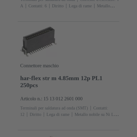
A
Contatti: 6
Diritto
Lega di rame
Metallo
nobile su Ni Lato contatti, Sn su Ni Lato
collegamento
Classe di lavoro: 2, secondo (IEC
60603-13)
Resina termoplastica (PBT)
Grigio
Connettore maschio
har-flex str m 4.85mm 12p PL1
250pcs
Articolo n.: 15 13 012 2601 000
Terminali per saldatura ad onda (SMT)
Contatti:
12
Diritto
Lega di rame
Metallo nobile su Ni Lato
contatti, Sn su Ni Lato collegamento
Classe di lavoro:
1
Polimero a cristalli liquidi (LCP)