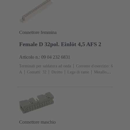
Connettore femmina
Female D 32pol. Einlöt 4,5 AFS 2
Articolo n.: 09 04 232 6831
Terminali per saldatura ad onda
Corrente d'esercizio: ‌6
A
Contatti: 32
Diritto
Lega di rame
Metallo
nobile su Ni Lato contatti, Sn su Ni Lato
collegamento
Classe di lavoro: 2, secondo (IEC
60603-2)
Codifica: Codifica, Codifica con perdita di
contatto
Fissaggio PCB: Con flangia di
fissaggio
Resina termoplastica rinforzata fibra di
vetro
RAL 7032 (grigio sabbia)
Connettore maschio