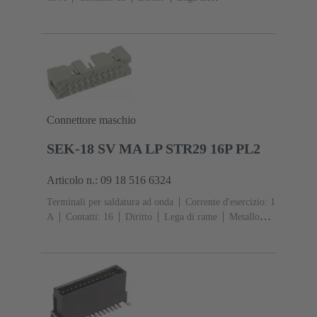
rame
Argentati Lato contatti, Sn su Ni Lato
collegamento
Classe di lavoro: 1, secondo (IEC
60603-2)
Codifica: Con codifica, Codifica D
20
Fissaggio PCB: Con flangia di fissaggio
Resina
termoplastica rinforzata fibra di vetro
RAL 7032
(grigio sabbia)
Connettore maschio
SEK-18 SV MA LP STR29 16P PL2
Articolo n.: 09 18 516 6324
Terminali per saldatura ad onda
Corrente d'esercizio: ‌1
A
Contatti: 16
Diritto
Lega di rame
Metallo
nobile su Ni Lato contatti, Sn su Ni Lato
collegamento
Classe di lavoro: 2, secondo (IEC
60603-13)
Resina termoplastica (PBT)
Grigio