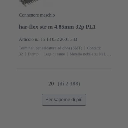
Connettore maschio
har-flex str m 4.85mm 32p PL1
Articolo n.: 15 13 032 2601 333
Terminali per saldatura ad onda (SMT)
Contatti:
32
Diritto
Lega di rame
Metallo nobile su Ni Lato
contatti, Sn su Ni Lato collegamento
Classe di lavoro:
1
Polimero a cristalli liquidi (LCP)
20
(di 2.388)
Per saperne di più