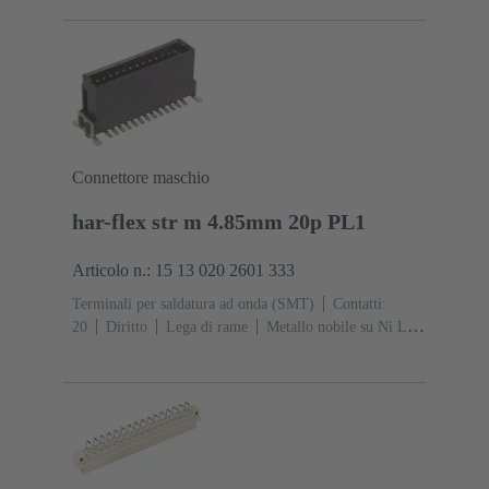
collegamento
Classe di lavoro: 2, secondo (IEC
60603-2)
Codifica: Codifica, Codifica con perdita di
contatto, Con codifica
Fissaggio PCB: Con flangia di
fissaggio
Resina termoplastica rinforzata fibra di
vetro
RAL 7032 (grigio sabbia)
Connettore maschio
har-flex str m 4.85mm 20p PL1
Articolo n.: 15 13 020 2601 333
Terminali per saldatura ad onda (SMT)
Contatti:
20
Diritto
Lega di rame
Metallo nobile su Ni Lato
contatti, Sn su Ni Lato collegamento
Classe di lavoro:
1
Polimero a cristalli liquidi (LCP)