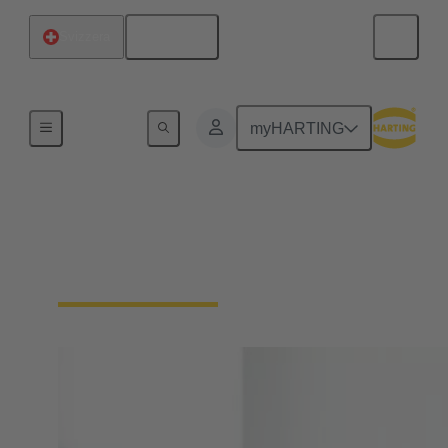
Italiano
Svizzera
Home
myHARTING
Avete bisogno di
ulteriori informazioni?