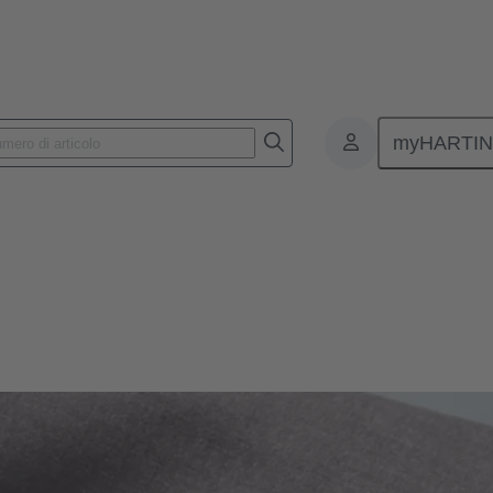
myHARTI
i sui fornitori