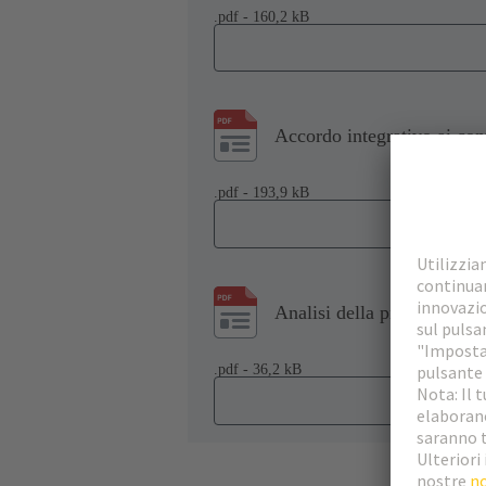
.pdf - 160,2 kB
Accordo integrativo ai cont
.pdf - 193,9 kB
Analisi della producibilità
.pdf - 36,2 kB