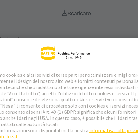
Scaricare
ratti di fornitura
Scaricare
Scaricare