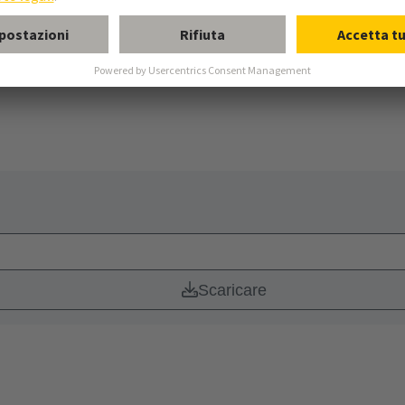
essi produttivi
essi di produzione, in questa rubrica troverete il cosiddetto Rapporto sui
Scaricare