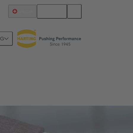
Italiano
Svizzera
NG