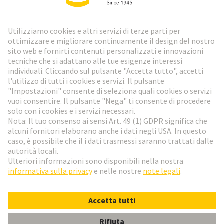
Newsletter HARTING
Vai al registrazione
Social Media
Italiano
Svizzera
© HARTING Technology Group