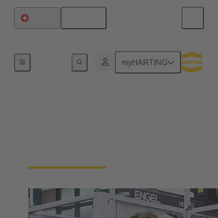
Italiano
Svizzera
La nostra responsabilità
myHARTING
La nostra cultura
aziendale
Siamo un'azienda a conduzione familiare