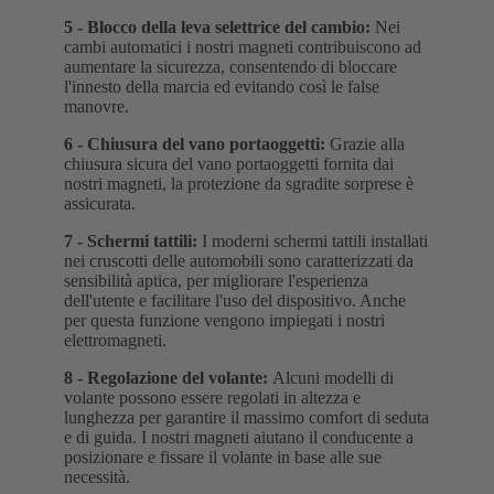
5 -
Blocco della leva selettrice del cambio
:
Nei
cambi automatici i nostri magneti contribuiscono ad
aumentare la sicurezza, consentendo di bloccare
l'innesto della marcia ed evitando così le false
manovre.
6 -
Chiusura del vano portaoggetti
:
Grazie alla
chiusura sicura del vano portaoggetti fornita dai
nostri magneti, la protezione da sgradite sorprese è
assicurata.
7 -
Schermi tattili
:
I moderni schermi tattili installati
nei cruscotti delle automobili sono caratterizzati da
sensibilità aptica, per migliorare l'esperienza
dell'utente e facilitare l'uso del dispositivo. Anche
per questa funzione vengono impiegati i nostri
elettromagneti.
8 -
Regolazione del volante
:
Alcuni modelli di
volante possono essere regolati in altezza e
lunghezza per garantire il massimo comfort di seduta
e di guida. I nostri magneti aiutano il conducente a
posizionare e fissare il volante in base alle sue
necessità.