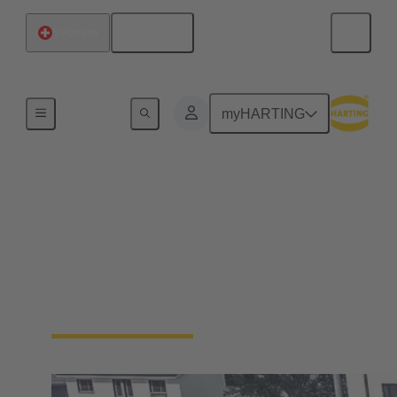
Italiano
Svizzera
Home
myHARTING
Settori du mercato
Numerose aziende dell'industria automobilistica e
del relativo indotto, oltre a molti altri settori
industriali, ripongono la loro fiducia nell'elevata
efficienza e affidabilità dei sistemi elettromagnetici
di HARTING Automotive.