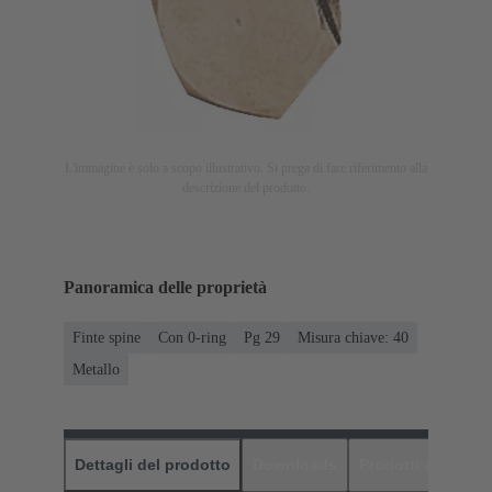
L'immagine è solo a scopo illustrativo. Si prega di fare riferimento alla
descrizione del prodotto.
Panoramica delle proprietà
Finte spine
Con 0-ring
Pg 29
Misura chiave: 40
Metallo
Dettagli del prodotto
Downloads
Prodotti abbinati