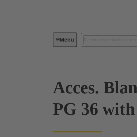
Menu
Connettori Industriali / Han®
C
Acces. Blan
PG 36 with