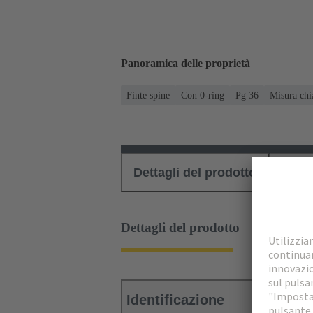
Panoramica delle proprietà
Finte spine
Con 0-ring
Pg 36
Misura chi
Dettagli del prodotto
Down
Dettagli del prodotto
Identificazione