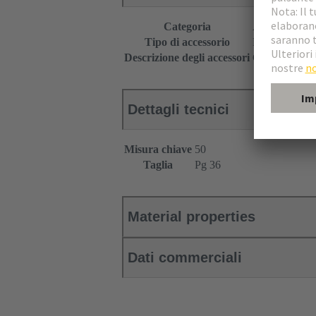
Categoria
Accessori
Tipo di accessorio
Finte spine
Descrizione degli accessori
Con 0-ring
Dettagli tecnici
Misura chiave
50
Taglia
Pg 36
Material properties
Dati commerciali