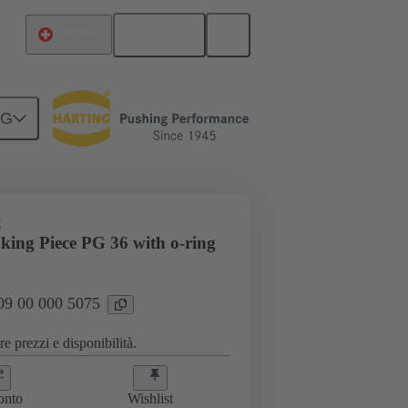
Italiano
Svizzera
NG
00 000 5075
E
king Piece PG 36 with o-ring
 09 00 000 5075
e prezzi e disponibilità.
onto
Wishlist