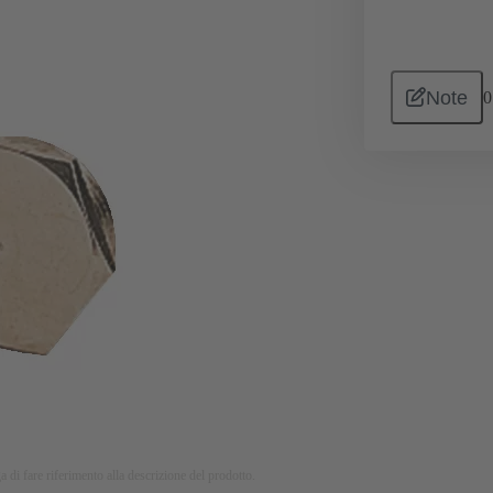
Note
0
a di fare riferimento alla descrizione del prodotto.