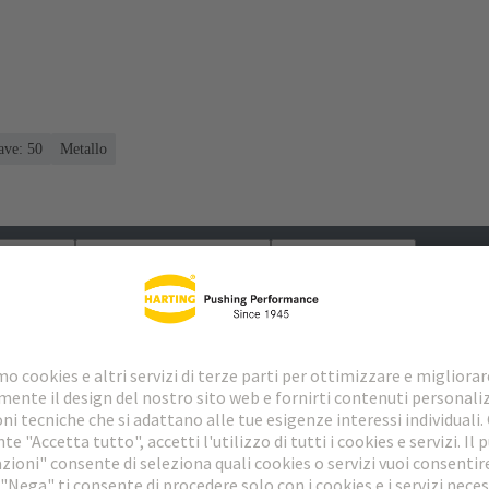
ave: 50
Metallo
loads
Prodotti abbinati
Distributori