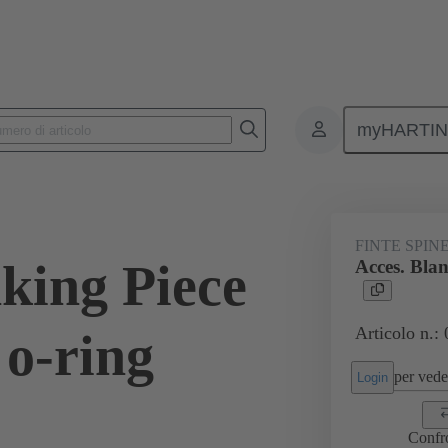
myHARTI
onnettori rettangolari
Prodotti
Accessori
Pressacavi
09 
FINTE SPIN
king Piece
Acces. Blan
Articolo n.:
 o-ring
per veder
Login
Confr