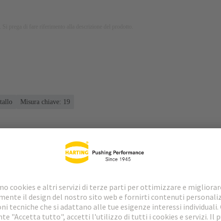
 Si prega di fare riferimento alla descrizione del prodotto.
tallo
Misura chiave: 19
loads
Prodotti abbinati
Distributori