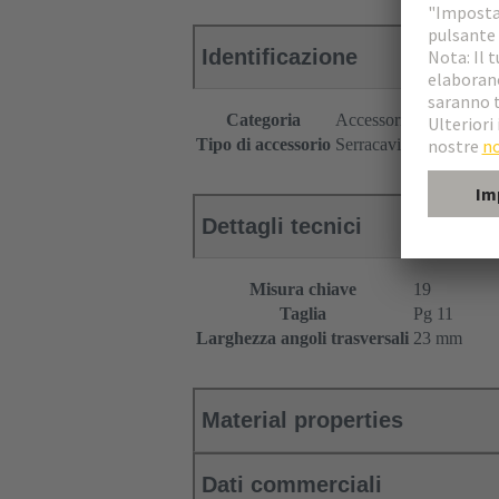
Identificazione
Categoria
Accessori
Tipo di accessorio
Serracavi
Dettagli tecnici
Misura chiave
19
Taglia
Pg 11
Larghezza angoli trasversali
23 mm
Material properties
Dati commerciali