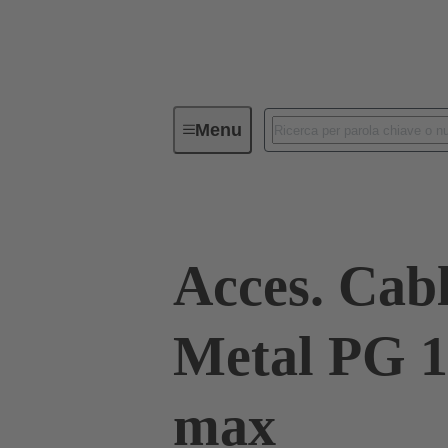
Menu
Connettori Industriali / Han®
C
Acces. Cab
Metal PG 1
max