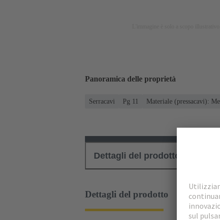
L'immagine è solo a scopo illustrativo.
Panoramica delle proprietà
Serracavi
Pg 11
Materiale (pressacavi): Me
Dettagli del prodotto
Down
Dettagli del prodotto