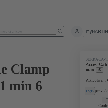
myHARTI
onnettori rettangolari
Prodotti
Accessori
Pressacavi
09 
SERRACAVI
le Clamp
Acces. Cab
max
Articolo n.:
1 min 6
per veder
Login
Confr