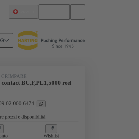
Italiano
Svizzera
NG
A CRIMPARE
 contact BC,F,PL1,5000 reel
 09 02 000 6474
e prezzi e disponibilità.
onto
Wishlist