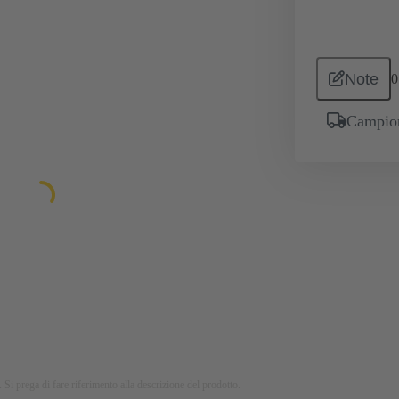
Note
0
Campion
 Si prega di fare riferimento alla descrizione del prodotto.