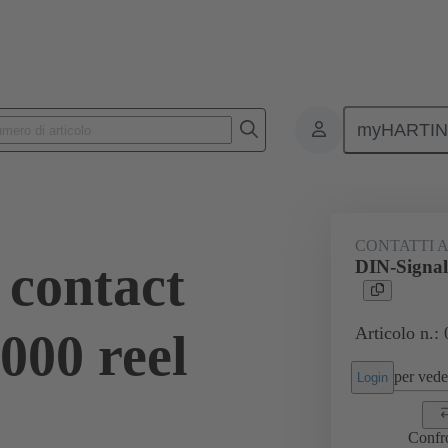
myHARTI
6474
CONTATTI 
 contact
DIN-Signal
Articolo n.:
000 reel
per veder
Login
Confr