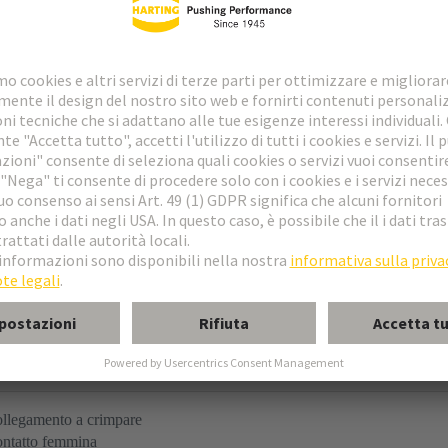
are
 B
 C
 2C
 3C
llegamento a crimpare
ntatto femmina