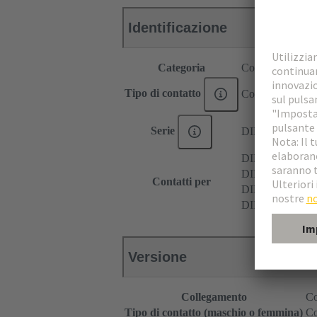
Identificazione
Categoria
Contatti
Tipo di contatto
Contatti a crimp
Serie
DIN 41612
DIN 41612 Tipo
DIN 41612 Tipo
Contatti per
DIN 41612 Tipo
DIN 41612 Tipo
Versione
Collegamento
Co
Tipo di contatto (maschio o femmina)
Co