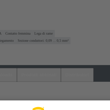
 A
Contatto femmina
Lega di rame
llegamento
Sezione conduttori: 0,09 ... 0,5 mm²
loads
Prodotti abbinati
Distributori