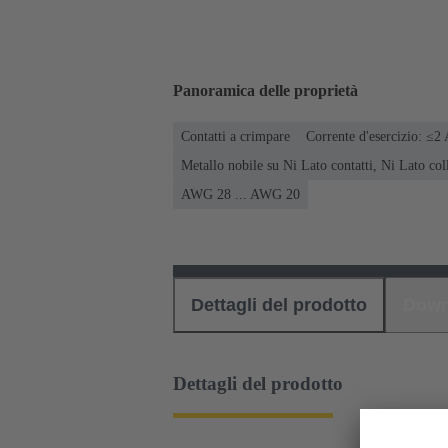
Panoramica delle proprietà
Contatti a crimpare
Corrente d'esercizio: ≤2
Metallo nobile su Ni Lato contatti, Ni Lato co
AWG 28 ... AWG 20
Dettagli del prodotto
Down
Dettagli del prodotto