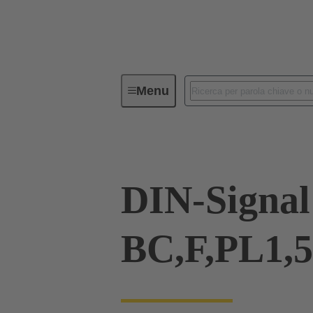
Menu
Serie
Prodotti
09 02 000 
DIN-Signal
BC,F,PL1,5