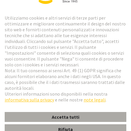
Newsletter HARTING
Vai al registrazione
Social Media
Italiano
Svizzera
© HARTING Technology Group