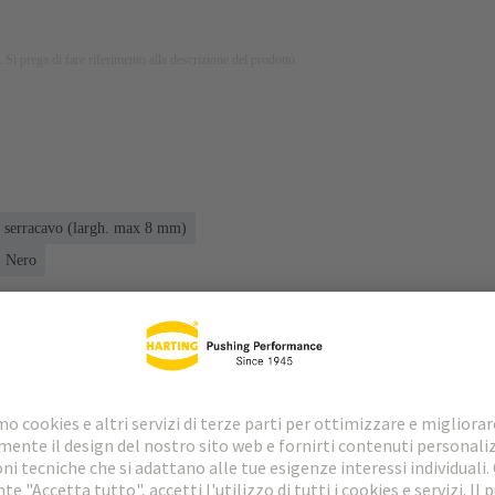
 Si prega di fare riferimento alla descrizione del prodotto.
ta serracavo (largh. max 8 mm)
Nero
loads
Prodotti abbinati
Distributori