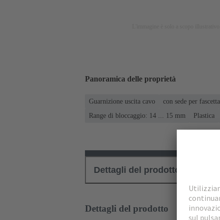
L'immagine è solo a scopo illustrativo.
Panoramica delle proprietà
Guarnizione uscita cavo
con sede per fascet
Range di bloccaggio: 14 ... 15 mm
Plastica
Dettagli del prodotto
Down
Dettagli del prodotto