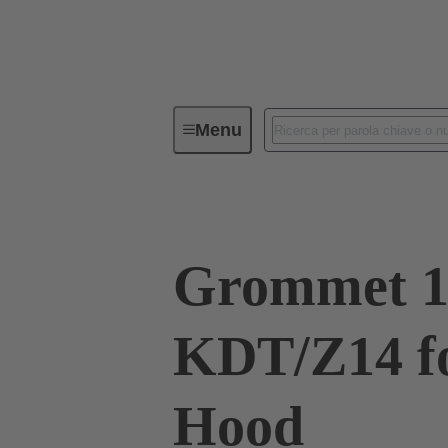
Menu
Connettori Industriali / Han®
C
Grommet 
KDT/Z14 fo
Hood