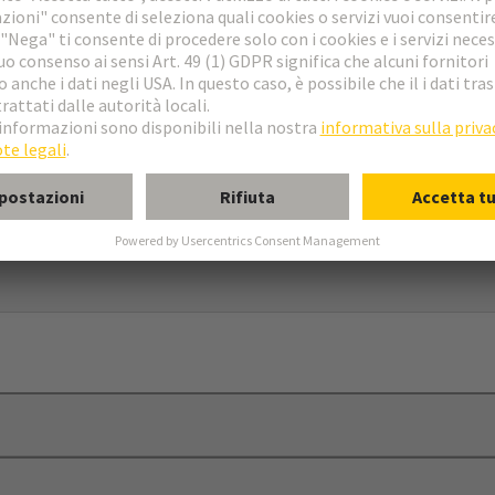
scita cavo
ascetta serracavo (largh. max 8 mm)