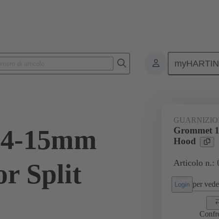
myHARTI
onnettori rettangolari
Prodotti
Accessori
Guarnizioni
09
GUARNIZIO
14-15mm
Grommet 1
Hood
Articolo n.:
r Split
per veder
Login
Confr