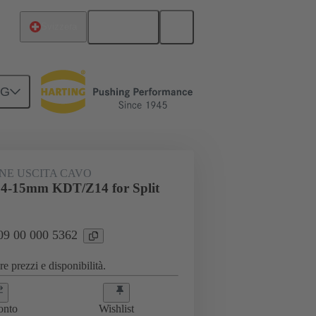
Italiano
Svizzera
NG
 00 000 5362
NE USCITA CAVO
4-15mm KDT/Z14 for Split
 09 00 000 5362
e prezzi e disponibilità.
onto
Wishlist