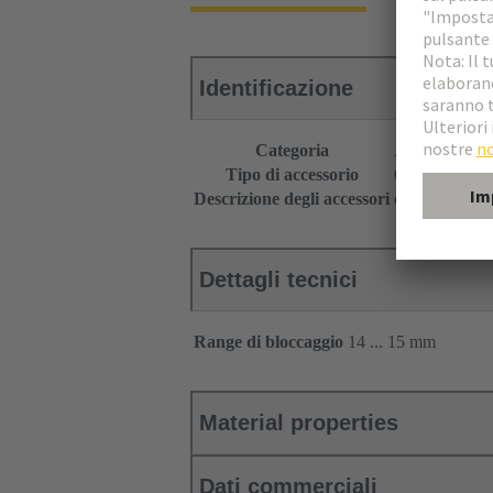
Identificazione
Categoria
Accessori
Tipo di accessorio
Guarnizione u
Descrizione degli accessori
con sede per f
Dettagli tecnici
Range di bloccaggio
14 ... 15 mm
Material properties
Dati commerciali