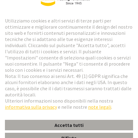
Newsletter HARTING
Vai al registrazione
Social Media
Italiano
Svizzera
© HARTING Technology Group