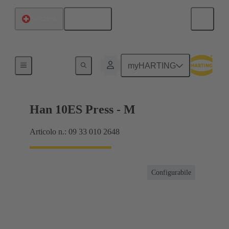
Italiano
Svizzera
Correnti fino a 16 A
myHARTING
Han 10ES Press - M
Articolo n.: 09 33 010 2648
Configurabile