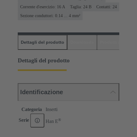
Corrente d'esercizio: ‌16 A
Taglia: 24 B
Contatti: 24
Sezione conduttori: 0.14 ... 4 mm²
Dettagli del prodotto
Downloads
Prodotti abbinati
Dettagli del prodotto
Identificazione
Categoria
Inserti
®
Serie
Han E