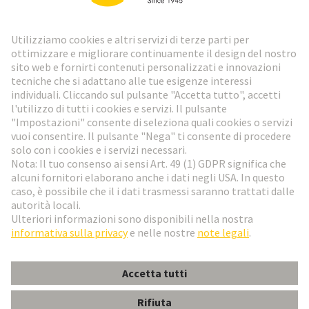
Vai al registrazione
Social Media
Italiano
Svizzera
© HARTING Technology Group