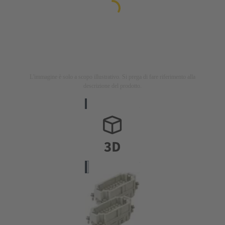
L'immagine è solo a scopo illustrativo. Si prega di fare riferimento alla
descrizione del prodotto.