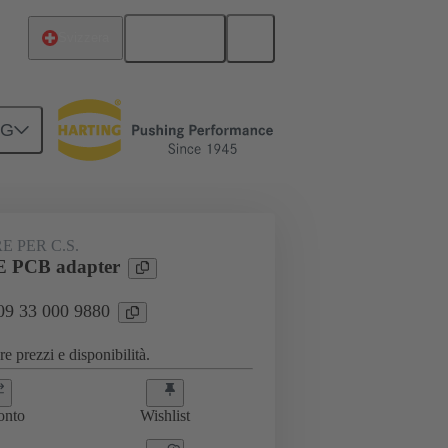
Italiano
Svizzera
NG
33 000 9880
 PER C.S.
 PCB adapter
 09 33 000 9880
e prezzi e disponibilità.
onto
Wishlist