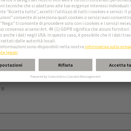
 c.s.
®
 crimpare Han
40 EEE
schio
emmina
 B