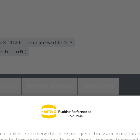
 Han® 40 EEE
Corrente d'esercizio: ‌16 A
icarbonato (PC)
loads
Prodotti abbinati
Distributori