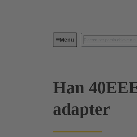
Menu
Connettori Industriali / Han®
C
Han 40EE
adapter