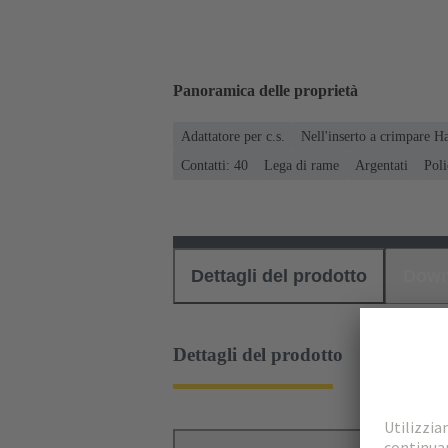
Panoramica delle proprietà
Adattatore per c.s.
Nell'inserto a crimpare
Contatti: 40
Lega di rame
Argentati
Pol
Dettagli del prodotto
Down
Dettagli del prodotto