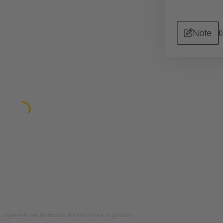
Note
0
 Si prega di fare riferimento alla descrizione del prodotto.