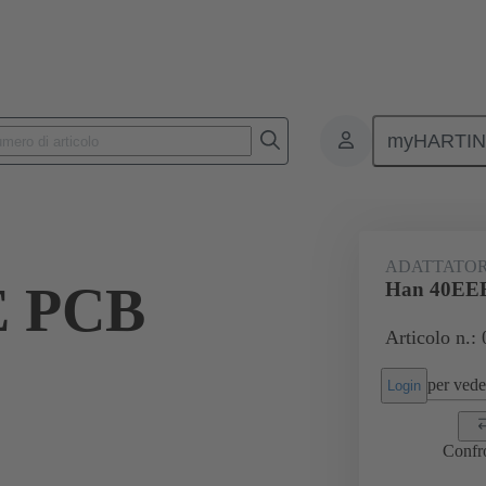
myHARTI
onnettori rettangolari
Prodotti
Accessori
Adattatore
09 
ADATTATORE
E PCB
Han 40EEE
Articolo n.:
per veder
Login
Confr