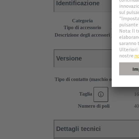
Identificazione
Categoria
Accessori
Tipo di accessorio
Adattatore per
Descrizione degli accessori
Nell'inserto a
Versione
Ma
Tipo di contatto (maschio o femmina)
F
Taglia
16
Numero di poli
40
Dettagli tecnici