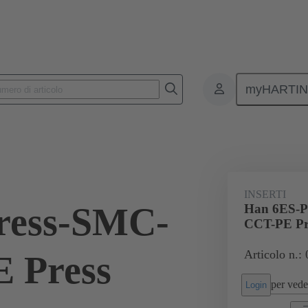
myHARTI
onnettori rettangolari
Prodotti
Inserti monoblocco
Per applica
INSERTI
ress-SMC-
Han 6ES-P
CCT-PE Pr
Articolo n.:
 Press
per veder
Login