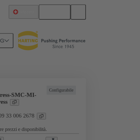
Italiano
Svizzera
NG
zioni industriali
Correnti fino a 16 A
Configurabile
ress-SMC-MI-
ess
 09 33 006 2678
e prezzi e disponibilità.