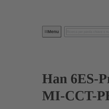
Menu
Connettori Industriali / Han®
C
09 33 006 2678
Han 6ES-P
MI-CCT-PE