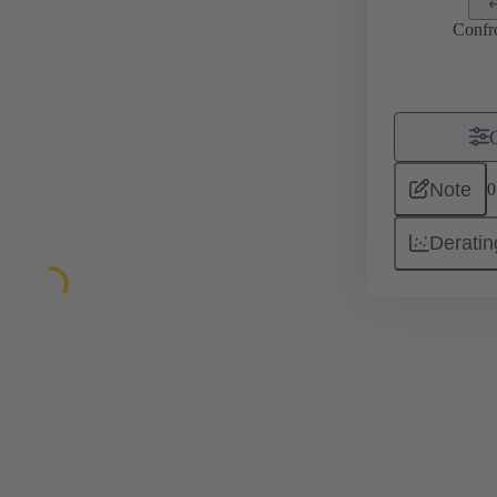
Confr
Note
0
Deratin