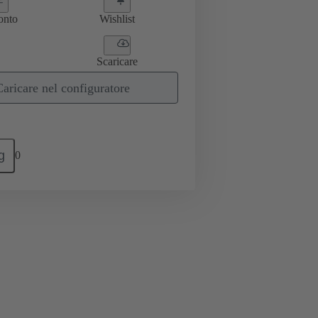
onto
Wishlist
Scaricare
Caricare nel configuratore
g
0