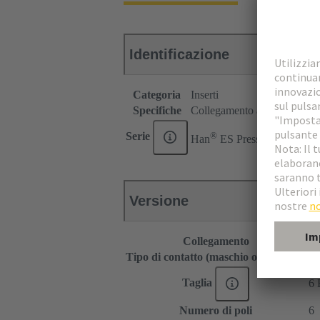
Identificazione
Categoria
Inserti
Specifiche
Collegamento a molla per c
®
Serie
Han
ES Press
Versione
Collegamento
Co
Tipo di contatto (maschio o femmina)
Ma
Taglia
6 
Numero di poli
6