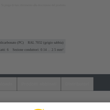
 Si prega di fare riferimento alla descrizione del prodotto.
olicarbonato (PC)
RAL 7032 (grigio sabbia)
atti: 6
Sezione conduttori: 0.14 ... 2.5 mm²
loads
Prodotti abbinati
Distributori