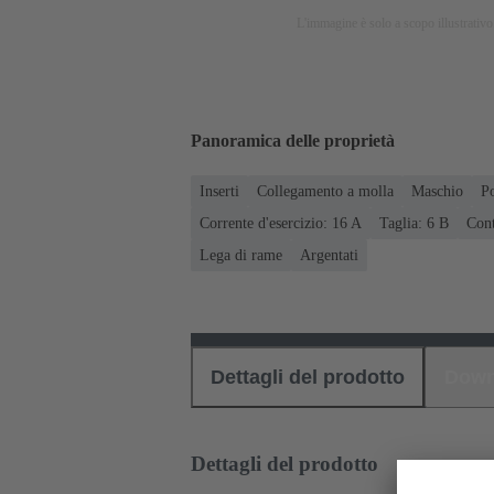
L'immagine è solo a scopo illustrativo.
Panoramica delle proprietà
Inserti
Collegamento a molla
Maschio
P
Corrente d'esercizio: ‌16 A
Taglia: 6 B
Cont
Lega di rame
Argentati
Dettagli del prodotto
Down
Dettagli del prodotto