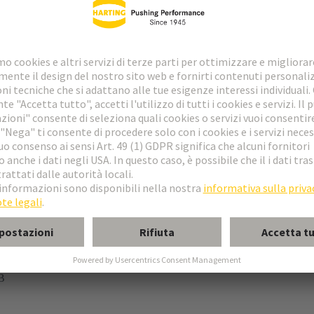
onduttore PE
llegamento a molla
schio
B