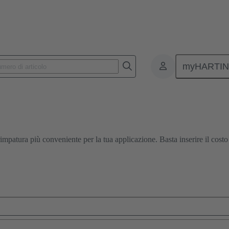
onnettori rettangolari
Prodotti
Contatti
Elettrico
09 15 
myHARTI
rimpatura più conveniente per la tua applicazione. Basta inserire il cost