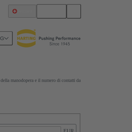
Italiano
Svizzera
000 6207
Crimp Advisor
NG
o della manodopera e il numero di contatti da
EUR