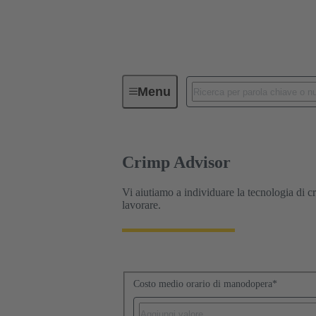
Connettori Industriali / Han®
C
Menu
Crimp Advisor
Vi aiutiamo a individuare la tecnologia di c
lavorare.
Costo medio orario di manodopera
*