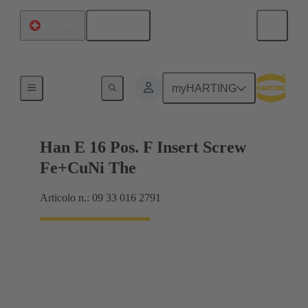
Italiano
Svizzera
Correnti fino a 16 A
myHARTING
Han E 16 Pos. F Insert Screw
Fe+CuNi The
Articolo n.: 09 33 016 2791