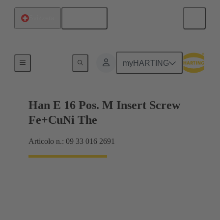
Italiano
Svizzera
Correnti fino a 16 A
myHARTING
Han E 16 Pos. M Insert Screw
Fe+CuNi The
Articolo n.: 09 33 016 2691