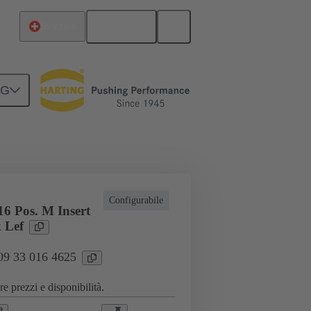
Italiano
Svizzera
NG
i speciali
Connettore a morsettiera
Configurabile
6 Pos. M Insert
 Lef
 09 33 016 4625
e prezzi e disponibilità.