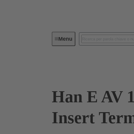
Menu
Connettori Industriali / Han®
C
09 33 016 4625
Han E AV 1
Insert Ter