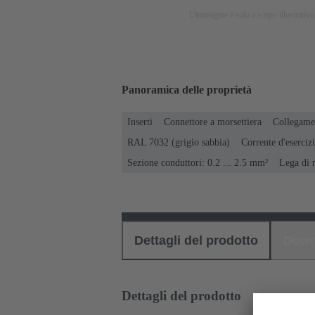
L'immagine è solo a scopo illustrativo.
Panoramica delle proprietà
Inserti
Connettore a morsettiera
Collegamen
RAL 7032 (grigio sabbia)
Corrente d'esercizi
Sezione conduttori: 0.2 ... 2.5 mm²
Lega di 
Dettagli del prodotto
Down
Dettagli del prodotto