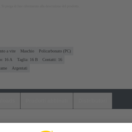
 Si prega di fare riferimento alla descrizione del prodotto.
to a vite
Maschio
Policarbonato (PC)
o: ‌16 A
Taglia: 16 B
Contatti: 16
rame
Argentati
loads
Prodotti abbinati
Distributori