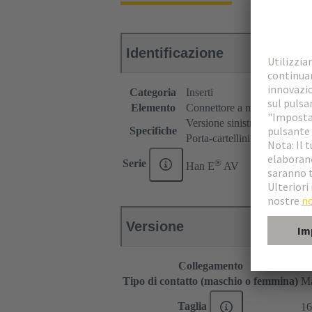
Identificazione
Categoria
Inserti
Elemento
Connettore a morsettiera
Versione sinistra
Specifiche
Porta-cartellini tipo MK
®
Serie
Han E
AV
Versione
Collegamento
Co
Tipo di contatto (maschio o femmina)
Ma
Taglia
16