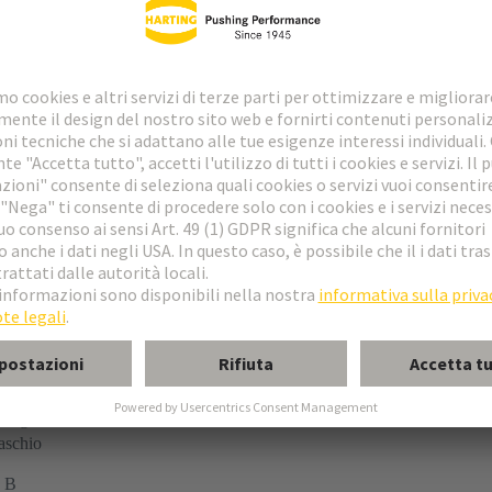
llegamento a vite
schio
 B