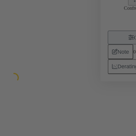
Confr
Note
0
Deratin