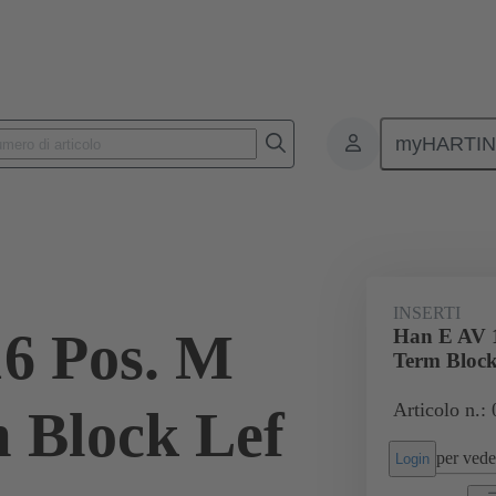
myHARTI
onnettori rettangolari
Prodotti
Inserti monoblocco
Applicazion
INSERTI
6 Pos. M
Han E AV 1
Term Block
Articolo n.:
m Block Lef
per veder
Login