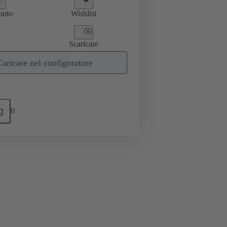
onto
Wishlist
Scaricare
Caricare nel configuratore
g
0