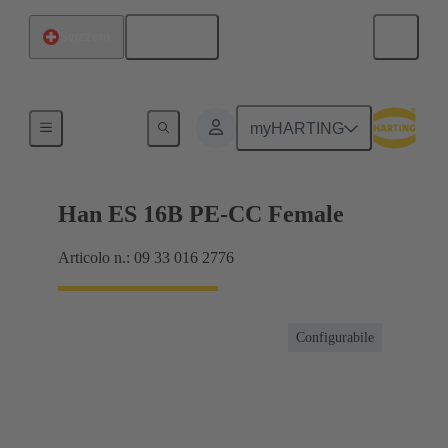
Italiano
Svizzera
Correnti fino a 16 A
myHARTING
Han ES 16B PE-CC Female
Articolo n.: 09 33 016 2776
Configurabile