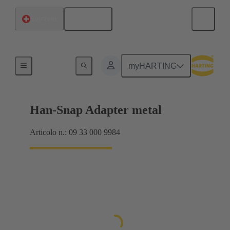
Italiano
Svizzera
Blocchetti per montaggio in cava passante
myHARTING
Han-Snap Adapter metal
Articolo n.: 09 33 000 9984