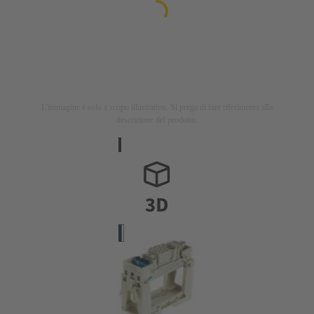
L'immagine è solo a scopo illustrativo. Si prega di fare riferimento alla
descrizione del prodotto.