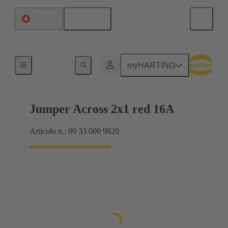
Italiano
Svizzera
Ponticelli per Han® ES Press
myHARTING
Jumper Across 2x1 red 16A
Articolo n.: 09 33 000 9820