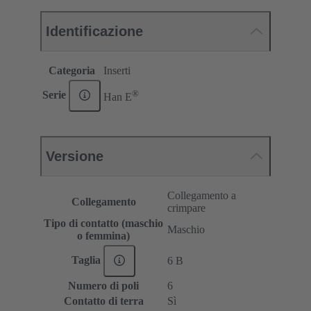
Identificazione
Categoria
Inserti
®
Serie
Han E
Versione
Collegamento a
Collegamento
crimpare
Tipo di contatto (maschio
Maschio
o femmina)
Taglia
6 B
Numero di poli
6
Contatto di terra
Sì