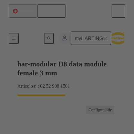
Italiano
Svizzera
Collegamento scheda madre-scheda figlia
myHARTING
har-modular D8 data module
female 3 mm
Articolo n.: 02 52 908 1501
Configurabile